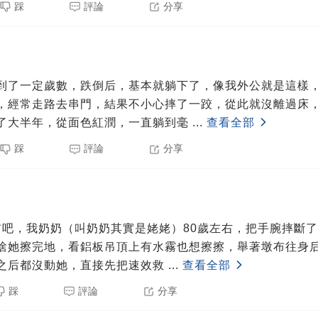
踩
評論
分享
到了一定歲數，跌倒后，基本就躺下了，像我外公就是這樣
，經常走路去串門，結果不小心摔了一跤，從此就沒離過床
了大半年，從面色紅潤，一直躺到毫
...
查看全部
踩
評論
分享
之前吧，我奶奶（叫奶奶其實是姥姥）80歲左右，把手腕摔斷
啥她擦完地，看鋁板吊頂上有水霧也想擦擦，舉著墩布往身
之后都沒動她，直接先把速效救
...
查看全部
踩
評論
分享