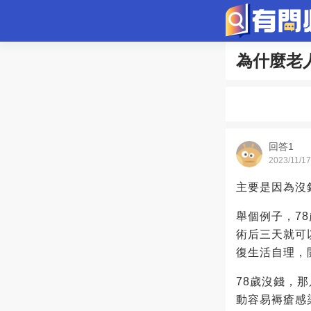
為什麼老
問答
歷史
綜
寵物趣聞
回答1
2023/11/17
主要是因為沒
舉個例子，7
術后三天就可
復生活自理，
78歲沒錢，
動容易褥瘡感