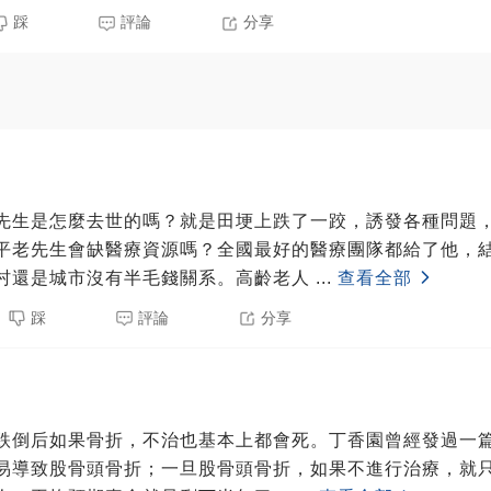
踩
評論
分享
先生是怎麼去世的嗎？就是田埂上跌了一跤，誘發各種問題
平老先生會缺醫療資源嗎？全國最好的醫療團隊都給了他，
村還是城市沒有半毛錢關系。高齡老人
...
查看全部
踩
評論
分享
跌倒后如果骨折，不治也基本上都會死。丁香園曾經發過一
易導致股骨頭骨折；一旦股骨頭骨折，如果不進行治療，就