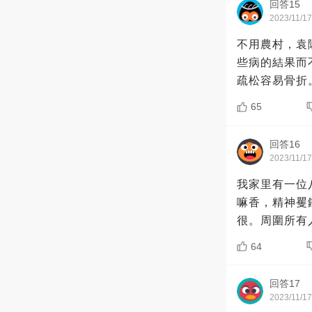
回答15
2023/11/17
不用農村，袁
些病的結果而
疏松容易骨折
65
回答16
2023/11/17
我家里有一位
嘛香，精神矍
很。周圍所有
64
回答17
2023/11/17