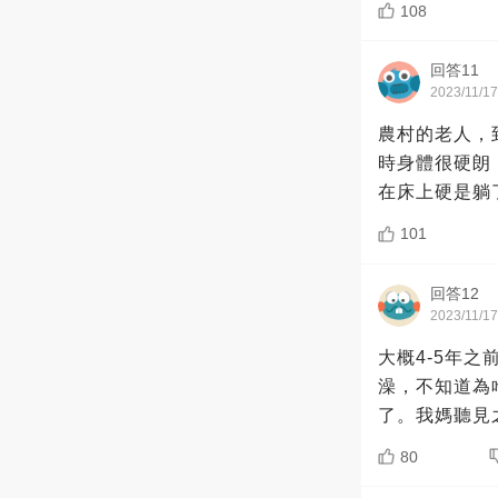
108
回答11
2023/11/17
農村的老人，
時身體很硬朗
在床上硬是躺
101
回答12
2023/11/17
大概4-5年
澡，不知道為
了。我媽聽見
80