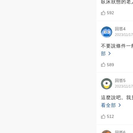
臥床狀態的老
592
回答4
2023/11/17
不要說條件一
部
589
回答5
2023/11/17
這麼說吧。我
看全部
512
回答6