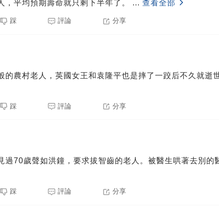
人，平均預期壽命就只剩下半年了。
...
查看全部
踩
評論
分享
般的農村老人，英國女王和袁隆平也是摔了一跤后不久就逝
踩
評論
分享
見過70歲聲如洪鐘，要求拔智齒的老人。被醫生哄著去別的
踩
評論
分享