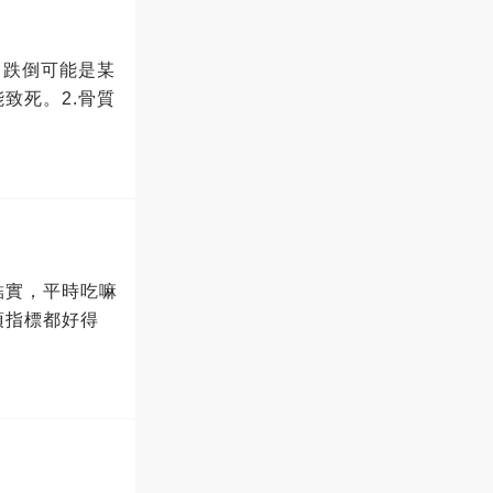
，跌倒可能是某
致死。2.骨質
結實，平時吃嘛
項指標都好得