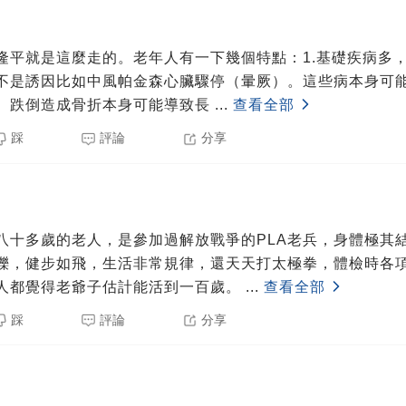
隆平就是這麼走的。老年人有一下幾個特點：1.基礎疾病多
不是誘因比如中風帕金森心臟驟停（暈厥）。這些病本身可能
。跌倒造成骨折本身可能導致長
...
查看全部
踩
評論
分享
八十多歲的老人，是參加過解放戰爭的PLA老兵，身體極其
鑠，健步如飛，生活非常規律，還天天打太極拳，體檢時各
人都覺得老爺子估計能活到一百歲。
...
查看全部
踩
評論
分享