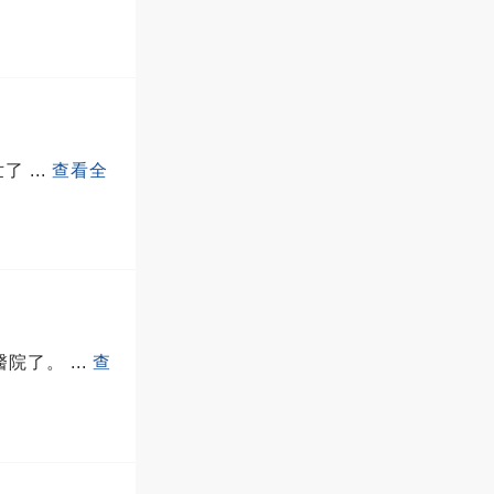
世了
...
查看全
醫院了。
...
查