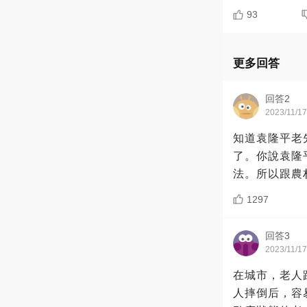
93
更多回答
回答2
2023/11/17
知道袁隆平老
了。你說袁隆
法。所以跟農
1297
回答3
2023/11/17
在城市，老人
人摔倒后，容