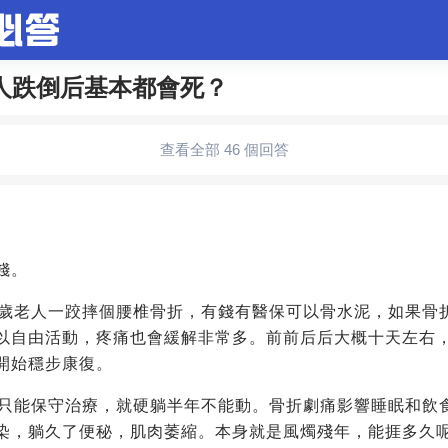
人跌倒后基本都會死？
合問題
婚姻情感
娛樂
夫妻生活
職場
育兒
查看全部 46 個回答
生活妙招
影視劇
裝修
養生百科
老年病科普
錢。
8歲老人一跤摔個腰椎骨折，有錢有醫保可以骨水泥，如果骨
以自由活動，疼痛也會緩解非常多。前前后后大概十天左右
開始穩步康復。
那只能保守治療，就硬躺半年不能動。骨折劇痛影響睡眠和飲
染，躺久了便秘，肌肉萎縮。本身就是風燭殘年，能捱多久