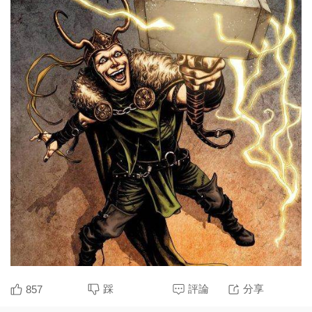
踩
評論
分享
857