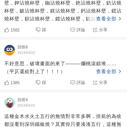
壁，鉀沾燒杯壁，銣沾燒杯壁，銫沾燒杯壁，鈁沾燒
杯壁，鈹沾燒杯壁，鎂沾燒杯壁，鈣沾燒杯壁，鍶沾
燒杯壁，鋇沾燒杯壁，鐳沾燒杯壁，鈧沾燒杯壁，鈦
查看全部
沾燒杯壁，釩沾燒杯
踩
評論
分享
1582
回答8
2024/04/22
不好意思，破壞畫面的來了———爛桃滾錯堆……
（平仄還給對上了！！！）
查看全部
踩
評論
分享
1385
回答9
2024/04/22
這種金木水火土五行的無情對非常多啊，排前的為啥
都沒看到深圳鐵板燒？其實你只要湊湊五行，這種無