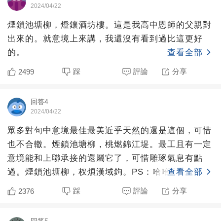
2024/04/22
煙鎖池塘柳，燈鑲酒坊樓。這是我高中恩師的父親對
出來的。就意境上來講，我還沒有看到過比這更好
的。
查看全部
踩
評論
分享
2499
回答4
2024/04/22
眾多對句中意境最佳最美近乎天然的還是這個，可惜
也不合轍。煙鎖池塘柳，桃燃錦江堤。最工且有一定
意境能和上聯承接的還屬它了，可惜雕琢氣息有點
過。煙鎖池塘柳，杈煩漢域鉤。PS：哈哈哈哈不是
查看全部
人，步韻梁進清明詩
踩
評論
分享
2376