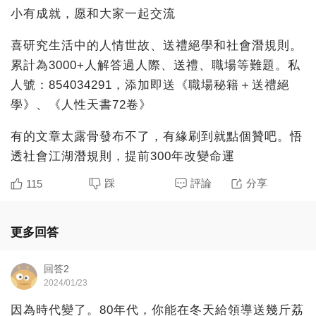
小有成就，愿和大家一起交流
喜研究生活中的人情世故、送禮絕學和社會潛規則。
累計為3000+人解答過人際、送禮、職場等難題。私
人號：854034291，添加即送《職場秘籍＋送禮絕
學》、《人性天書72卷》
有的文章太露骨發布不了，有緣刷到就點個贊吧。悟
透社會江湖潛規則，提前300年改變命運
踩
評論
分享
115
更多回答
回答2
2024/01/23
因為時代變了。80年代，你能在冬天給領導送幾斤荔