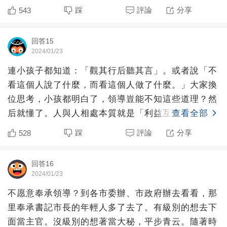
里提副科，一
踩
評論
分享
543
回答15
2024/01/23
連小孩子都知道：「觀其行后聽其言」。或者說「不
看這個人說了什麼，而看這個人做了什麼。」大家換
位思考，小孩都明白了，領導豈能不知這些道理？然
后就懂了。人與人相處本質就是「利益互換」，或者
查看全部
說對于領導你有沒
踩
評論
分享
528
回答16
2024/01/23
不愿意奉承領導？到各市委辦、市政府辦去看看，那
里奉承書記市長的年輕人多了去了。有級別的想去下
面當主官。沒級別的想著當大秘，平步青云。隨著時