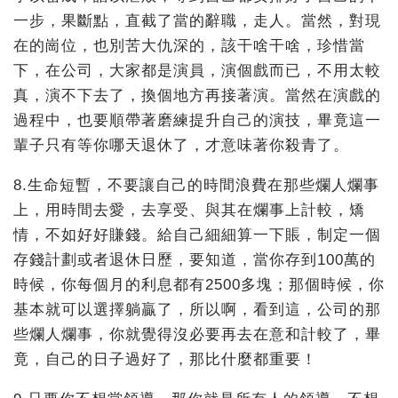
一步，果斷點，直截了當的辭職，走人。當然，對現
在的崗位，也別苦大仇深的，該干啥干啥，珍惜當
下，在公司，大家都是演員，演個戲而已，不用太較
真，演不下去了，換個地方再接著演。當然在演戲的
過程中，也要順帶著磨練提升自己的演技，畢竟這一
輩子只有等你哪天退休了，才意味著你殺青了。
8.生命短暫，不要讓自己的時間浪費在那些爛人爛事
上，用時間去愛，去享受、與其在爛事上計較，矯
情，不如好好賺錢。給自己細細算一下賬，制定一個
存錢計劃或者退休日歷，要知道，當你存到100萬的
時候，你每個月的利息都有2500多塊；那個時候，你
基本就可以選擇躺贏了，所以啊，看到這，公司的那
些爛人爛事，你就覺得沒必要再去在意和計較了，畢
竟，自己的日子過好了，那比什麼都重要！