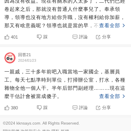
因為沒有收益。現在有關系的人太多了，二代們已經
卷起來之后，那就沒有普通人什麼事兒了。奉承領
導，領導也沒有地方給你升職，沒有權利給你加薪，
那又有啥意義呢？領導也就是當的早，不好好表現，
查看全部
沒準哪天自己也被「
踩
評論
分享
401
回答21
2024/01/23
一親戚，三十多年前吧入職當地一家國企，基層員
工。每天七點準時到單位，打掃辦公室，打水，各種
雜物全他一個人干。半年后部門副經理………現在這
麼干估計會被當成傻子。
查看全部
踩
評論
分享
380
©2024 kknsays.com. All Rights Reserved.