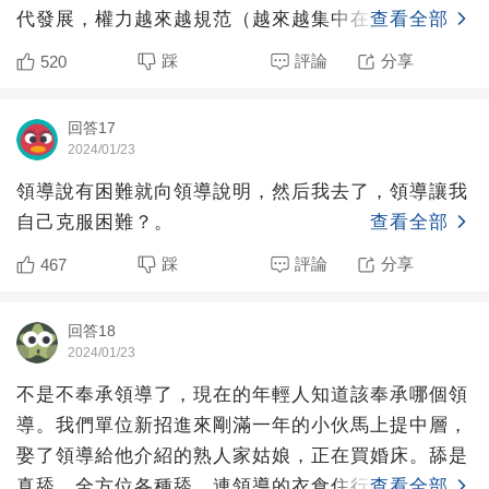
代發展，權力越來越規范（越來越集中在少數人手
查看全部
里）。現在的年輕人
踩
評論
分享
520
回答17
2024/01/23
領導說有困難就向領導說明，然后我去了，領導讓我
自己克服困難？。
查看全部
踩
評論
分享
467
回答18
2024/01/23
不是不奉承領導了，現在的年輕人知道該奉承哪個領
導。我們單位新招進來剛滿一年的小伙馬上提中層，
娶了領導給他介紹的熟人家姑娘，正在買婚床。舔是
真舔，全方位各種舔，連領導的衣食住行都伺候得到
查看全部