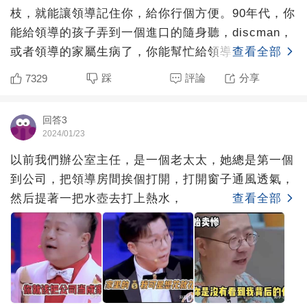
枝，就能讓領導記住你，給你行個方便。90年代，你
能給領導的孩子弄到一個進口的隨身聽，discman，
或者領導的家屬生病了，你能幫忙給領導掛到協和醫
查看全部
院的專
踩
評論
分享
7329
回答3
2024/01/23
以前我們辦公室主任，是一個老太太，她總是第一個
到公司，把領導房間挨個打開，打開窗子通風透氣，
然后提著一把水壺去打上熱水，
查看全部