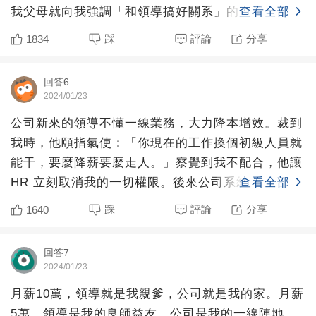
我父母就向我強調「和領導搞好關系」的重要性，因
查看全部
為他們都是本本分
踩
評論
分享
1834
回答6
2024/01/23
公司新來的領導不懂一線業務，大力降本增效。裁到
我時，他頤指氣使：「你現在的工作換個初級人員就
能干，要麼降薪要麼走人。」察覺到我不配合，他讓
HR 立刻取消我的一切權限。後來公司系統崩潰，他
查看全部
才急沖沖打電
踩
評論
分享
1640
回答7
2024/01/23
月薪10萬，領導就是我親爹，公司就是我的家。月薪
5萬，領導是我的良師益友，公司是我的一線陣地。