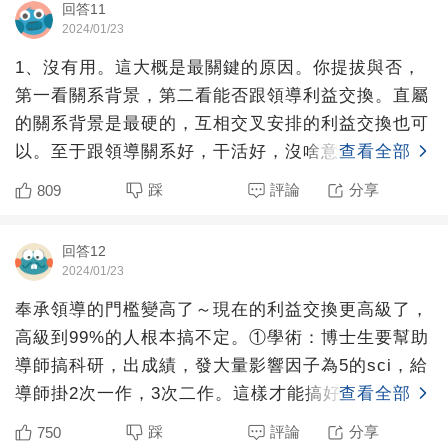
回答11
2024/01/23
1、沒有用。這大概是最關鍵的原因。你提拔與否，
第一看關系背景，第二看能否跟領導利益交換。直屬
的關系背景是最硬的，互相交叉安排的利益交換也可
以。至于跟領導關系好，干活好，沒啥意義，平時餅
查看全部
畫再好，關鍵時刻
踩
評論
分享
809
回答12
2024/01/23
奉承領導的門檻變高了～現在的利益交換更高級了，
高級到99%的人根本搞不定。①學術：博士生要幫助
導師搞科研，出成績，發大量影響因子為5的sci，給
導師掛2次一作，3次二作。這樣才能搞好師生關系。
查看全部
②體制內
踩
評論
分享
750