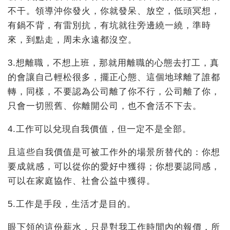
不干。領導沖你發火，你就發呆、放空，低頭冥想，
有鍋不背，有雷別抗，有坑就往旁邊繞一繞，準時
來，到點走，周未永遠都沒空。
3.想離職，不想上班，那就用離職的心態去打工，真
的會讓自己輕松很多，擺正心態、這個地球離了誰都
轉，同樣，不要認為公司離了你不行，公司離了你，
只會一切照舊、你離開公司，也不會活不下去。
4.工作可以兌現自我價值，但一定不是全部。
且這些自我價值是可被工作外的場景所替代的：你想
要成就感，可以從你的愛好中獲得；你想要認同感，
可以在家庭協作、社會公益中獲得。
5.工作是手段，生活才是目的。
眼下領的這份薪水，只是對我工作時間內的報價，所