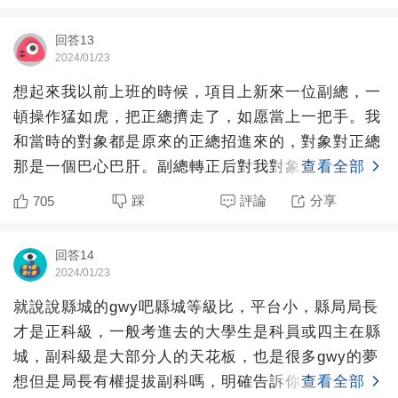
回答13
2024/01/23
想起來我以前上班的時候，項目上新來一位副總，一
頓操作猛如虎，把正總擠走了，如愿當上一把手。我
和當時的對象都是原來的正總招進來的，對象對正總
那是一個巴心巴肝。副總轉正后對我對象那是百般刁
查看全部
難，有事沒事就得
踩
評論
分享
705
回答14
2024/01/23
就說說縣城的gwy吧縣城等級比，平台小，縣局局長
才是正科級，一般考進去的大學生是科員或四主在縣
城，副科級是大部分人的天花板，也是很多gwy的夢
想但是局長有權提拔副科嗎，明確告訴你，沒有！縣
查看全部