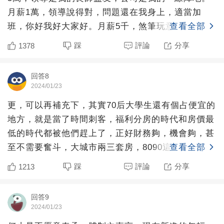
月薪1萬，領導說得對，問題還在我身上，適當加
班，你好我好大家好。月薪5千，煞筆玩意天天開
查看全部
會，豬鼻子插大蔥裝
踩
評論
分享
1378
回答8
2024/01/23
更，可以再補充下，其實70后大學生還有個占便宜的
地方，就是當了時間刺客，福利分房的時代和房價最
低的時代都被他們趕上了，正好財務夠，機會夠，甚
至不需要奮斗，大城市兩三套房，8090這輩子趕不上
查看全部
了。我很欣
踩
評論
分享
1213
回答9
2024/01/23