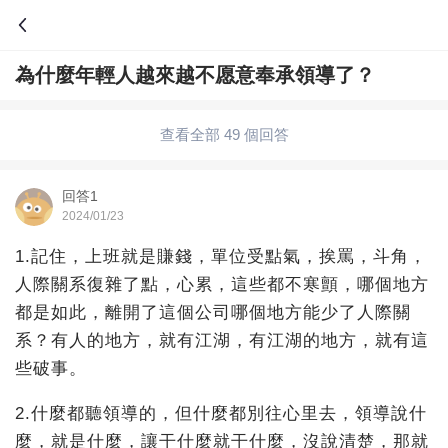
為什麼年輕人越來越不愿意奉承領導了？
問答
歷史
綜合問題
婚姻情感
娛樂
夫妻生活
查看全部 49 個回答
職場
育兒
綠植
寵物趣聞
生活妙招
回答1
2024/01/23
影視劇
裝修
養生百科
老年病科普
1.記住，上班就是賺錢，單位受點氣，挨罵，斗角，
人際關系復雜了點，心累，這些都不寒顫，哪個地方
都是如此，離開了這個公司哪個地方能少了人際關
系？有人的地方，就有江湖，有江湖的地方，就有這
些破事。
2.什麼都聽領導的，但什麼都別往心里去，領導說什
麼，就是什麼，讓干什麼就干什麼，沒說清楚，那就