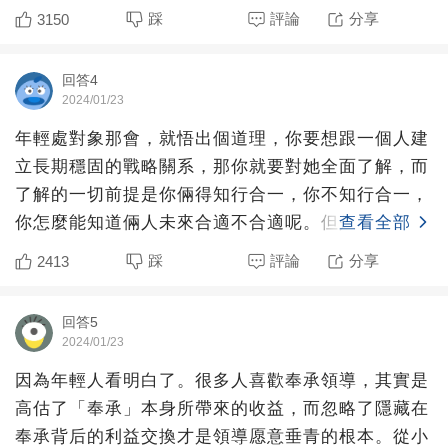
踩
評論
分享
3150
回答4
2024/01/23
年輕處對象那會，就悟出個道理，你要想跟一個人建
立長期穩固的戰略關系，那你就要對她全面了解，而
了解的一切前提是你倆得知行合一，你不知行合一，
你怎麼能知道倆人未來合適不合適呢。但是你要做到
查看全部
知行合一以前，你
踩
評論
分享
2413
回答5
2024/01/23
因為年輕人看明白了。很多人喜歡奉承領導，其實是
高估了「奉承」本身所帶來的收益，而忽略了隱藏在
奉承背后的利益交換才是領導愿意垂青的根本。從小