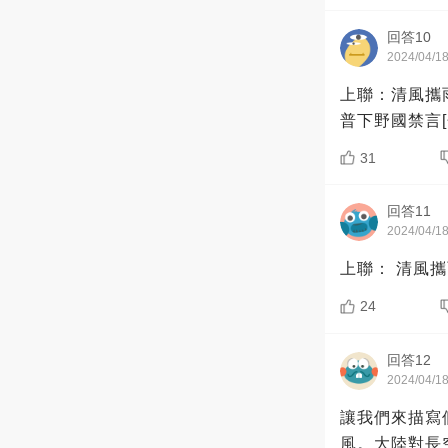
回答10
2024/04/1
上聯：清風攜雨春含淚下聯俗版： 
普下野國禁言
31
回答11
2024/04/1
24
回答12
2024/04/1
讓我們來描寫
風。大陸對長