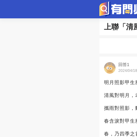
上聯「清
問答
歷史
綜
寵物趣聞
回答1
2024/04/1
明月照影甲生
清風對明月，
攜雨對照影，
春含淚對甲生
春，乃四季之