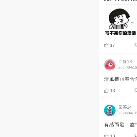
17
回答13
2024/04/1
清風攜雨春含
13
回答14
2024/04/1
有感而發：鑫
13