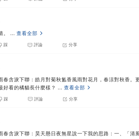
8
情。
...
查看全部
踩
評論
分享
8
雨春含淚下聯：皓月對菊秋氳香風雨對花月，春涼對秋香。
最好看的橘貓長什麼樣？
...
查看全部
踩
評論
分享
8
雨春含淚下聯：昊天懸日夜無星說一下我的思路：一、「清