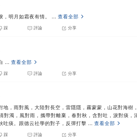
8
淚，明月如霜夜有情。
...
查看全部
踩
評論
分享
8
白
...
查看全部
踩
評論
分享
8
對地，雨對風，大陸對長空，雷隱隱，霧蒙蒙，山花對海樹
，清對濁，風對雨，攜帶對離棄，春對秋，含對吐，淚對痰，
秋吐痰。跟德云社學的對子，反彈打擊
...
查看全部
踩
評論
分享