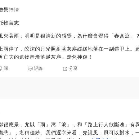
借景抒情
托物言志
風夾著雨，明明是很清新的感覺，為什麼會覺得「春含淚」
上雨停了，皎潔的月光照射著灰塵緩緩地落在一副鎧甲上。
著亡夫的遺物漸漸落滿灰塵，黯然神傷！
踩
評論
分享
8
聯很應景，尤以「雨」寓「淚」，和「路上行人欲斷魂」有
傷悲」，堪稱佳妙。我們逐字來看，先說風，風可以對水，