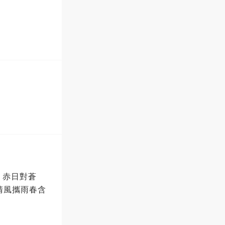
，赤日對蒼
清風攜雨春含