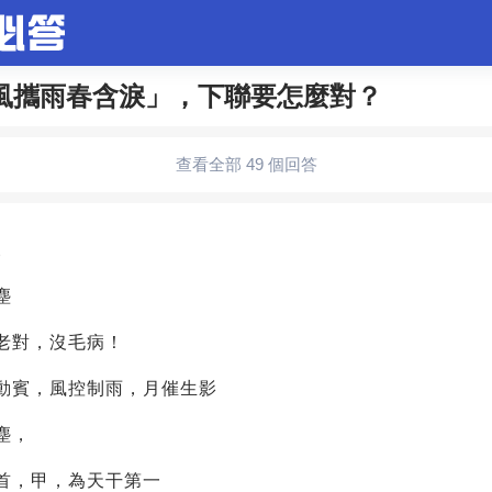
風攜雨春含淚」，下聯要怎麼對？
合問題
婚姻情感
娛樂
夫妻生活
職場
育兒
查看全部 49 個回答
生活妙招
影視劇
裝修
養生百科
老年病科普
8
塵
老對，沒毛病！
動賓，風控制雨，月催生影
塵，
首，甲，為天干第一