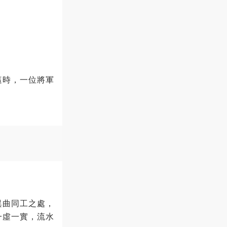
？
這時，一位將軍
異曲同工之處，
一虛一實，流水