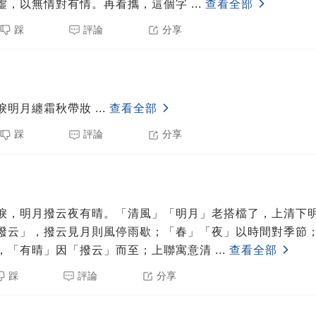
虛，以無情對有情。再看攜，這個字
...
查看全部
踩
評論
分享
8
淚明月纏霜秋帶妝
...
查看全部
踩
評論
分享
8
淚，明月撥云夜有晴。「清風」「明月」老搭檔了，上清下
撥云」，撥云見月則風停雨歇；「春」「夜」以時間對季節
，「有晴」因「撥云」而至；上聯寓意清
...
查看全部
踩
評論
分享