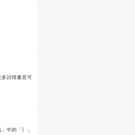
更多詩情畫意可
風」中的「氵」