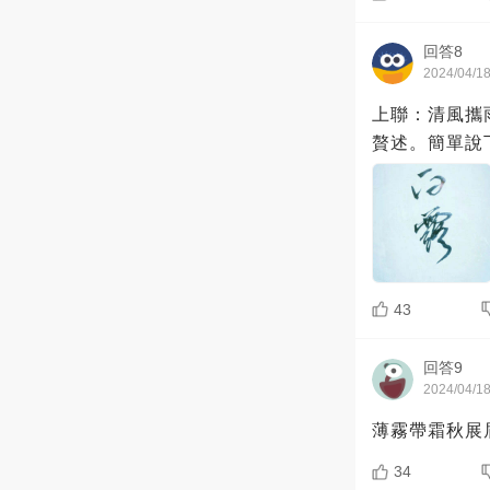
回答8
2024/04/1
上聯：清風攜
贅述。簡單說
43
回答9
2024/04/1
薄霧帶霜秋展
34