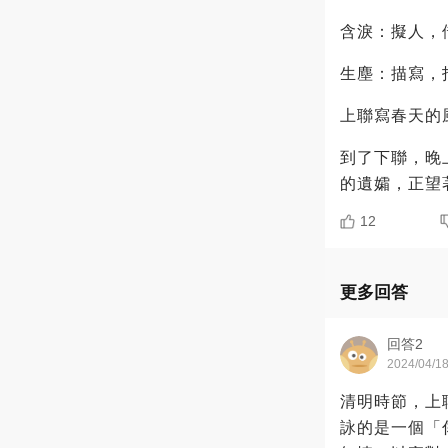
含淚：擬人，
生塵：描寫，
上聯寫春天的
到了下聯，晚
的遺孀，正望
12
更多回答
回答2
2024/04/1
清明時節，上
詠的是一個「