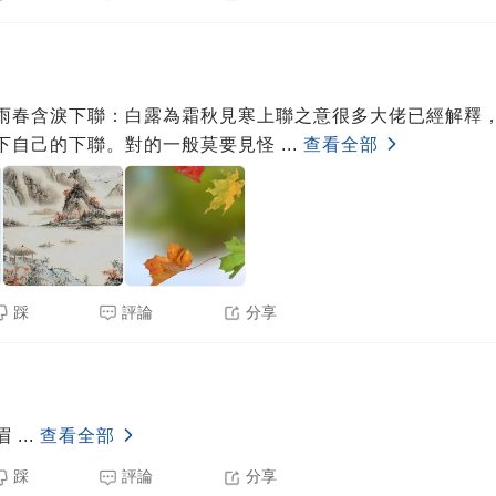
8
雨春含淚下聯：白露為霜秋見寒上聯之意很多大佬已經解釋
下自己的下聯。對的一般莫要見怪
...
查看全部
踩
評論
分享
8
眉
...
查看全部
踩
評論
分享