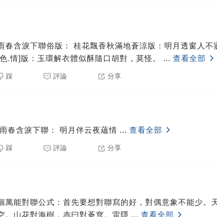
8
桂花飄香秋滿地蒼涼版：明月透窗人不寐美國版：川
[色.情]版：玉環解衣體似酥隨口胡對，莫怪。
...
查看全部
踩
評論
分享
8
上聯： 清風攜雨春含淚下聯： 明月伴云夜蘊情
...
查看全部
踩
評論
分享
8
個萬能對聯公式：首先要想對聯寫的好，對偶意象不能少。
空。山花對海樹，赤曰對蒼穹。雷隱
...
查看全部