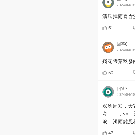
2024/04/1
清風攜雨春含
51
回答6
2024/04/1
殘花帶葉秋發
50
回答7
2024/04/1
眾所周知，天
穹，，，so
淚，濁雨離風
47