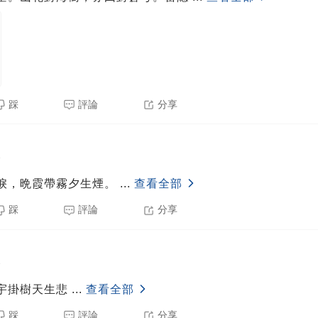
踩
評論
分享
8
淚，晩霞帶霧夕生煙。
...
查看全部
踩
評論
分享
8
宇掛樹天生悲
...
查看全部
踩
評論
分享