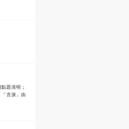
明點題清明；
；「含淚」由