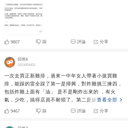
踩
評論
分享
9607
回答6
2024/04/03
一次去買正新雞排，過來一中年女人帶著小孩買雞
排，能踩的雷全踩了第一是掃興，對炸雞挑三揀四，
包括炸雞上面有「油」 是不是剛炸出來的 ，有火
氣，少吃，搞得店員不耐煩了。第二是嫌孩子買的
查看全部
貴，直接打斷孩子，9
踩
評論
分享
9467