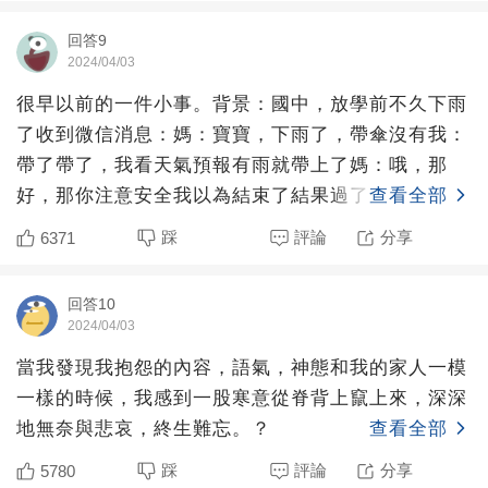
回答9
2024/04/03
很早以前的一件小事。背景：國中，放學前不久下雨
了收到微信消息：媽：寶寶，下雨了，帶傘沒有我：
帶了帶了，我看天氣預報有雨就帶上了媽：哦，那
好，那你注意安全我以為結束了結果過了一會媽：寶
查看全部
寶，我看雨挺大的，
踩
評論
分享
6371
回答10
2024/04/03
當我發現我抱怨的內容，語氣，神態和我的家人一模
一樣的時候，我感到一股寒意從脊背上竄上來，深深
地無奈與悲哀，終生難忘。？
查看全部
踩
評論
分享
5780