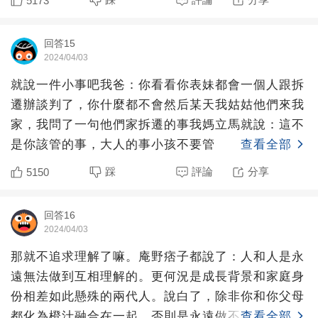
5173
回答15
2024/04/03
就說一件小事吧我爸：你看看你表妹都會一個人跟拆
遷辦談判了，你什麼都不會然后某天我姑姑他們來我
家，我問了一句他們家拆遷的事我媽立馬就說：這不
是你該管的事，大人的事小孩不要管
查看全部
踩
評論
分享
5150
回答16
2024/04/03
那就不追求理解了嘛。庵野痞子都說了：人和人是永
遠無法做到互相理解的。更何況是成長背景和家庭身
份相差如此懸殊的兩代人。說白了，除非你和你父母
都化為橙汁融合在一起，否則是永遠做不到理解對方
查看全部