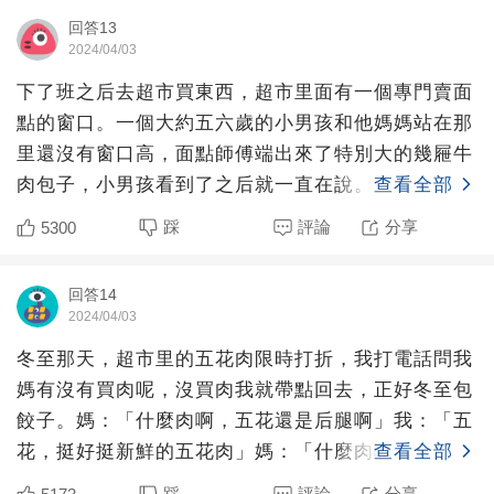
回答13
2024/04/03
下了班之后去超市買東西，超市里面有一個專門賣面
點的窗口。一個大約五六歲的小男孩和他媽媽站在那
里還沒有窗口高，面點師傅端出來了特別大的幾屜牛
肉包子，小男孩看到了之后就一直在說。「牛肉包
查看全部
子！我要牛肉包子！
踩
評論
分享
5300
回答14
2024/04/03
冬至那天，超市里的五花肉限時打折，我打電話問我
媽有沒有買肉呢，沒買肉我就帶點回去，正好冬至包
餃子。媽：「什麼肉啊，五花還是后腿啊」我：「五
花，挺好挺新鮮的五花肉」媽：「什麼肉啊，肥的多
查看全部
一點還是瘦的多一
踩
評論
分享