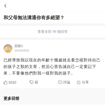
和父母無法溝通你有多絕望？
問答
歷史
綜合問題
婚姻情感
娛樂
夫妻生活
查看全部 49 個回答
職場
育兒
綠植
寵物趣聞
生活妙招
回答1
2024/04/03
影視劇
裝修
養生百科
老年病科普
已經導致我以現在的年齡十幾歲就去看怎樣對待自己
的孩子之類的文章，然后心里告誡自己一定要記下
來，不要像他們對我一樣對我的孩子。
踩
評論
分享
6310
更多回答