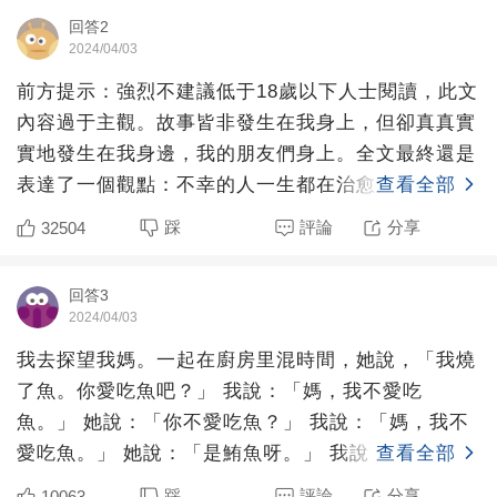
回答2
2024/04/03
前方提示：強烈不建議低于18歲以下人士閱讀，此文
內容過于主觀。故事皆非發生在我身上，但卻真真實
實地發生在我身邊，我的朋友們身上。全文最終還是
表達了一個觀點：不幸的人一生都在治愈童
查看全部
年。？？？和父母溝通不
踩
評論
分享
32504
回答3
2024/04/03
我去探望我媽。一起在廚房里混時間，她說，「我燒
了魚。你愛吃魚吧？」 我說：「媽，我不愛吃
魚。」 她說：「你不愛吃魚？」 我說：「媽，我不
愛吃魚。」 她說：「是鮪魚呀。」 我說：「謝謝
查看全部
啦。我不愛吃魚。」
踩
評論
分享
10063