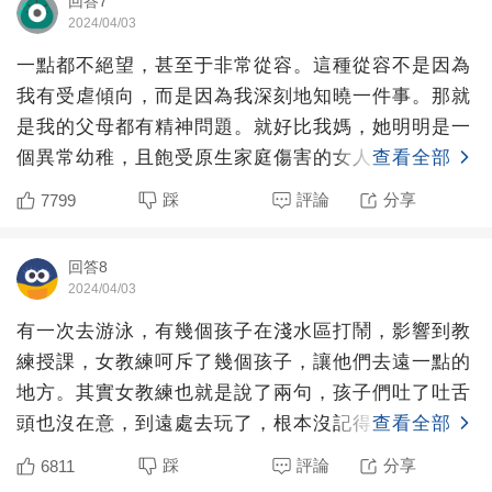
回答7
2024/04/03
一點都不絕望，甚至于非常從容。這種從容不是因為
我有受虐傾向，而是因為我深刻地知曉一件事。那就
是我的父母都有精神問題。就好比我媽，她明明是一
個異常幼稚，且飽受原生家庭傷害的女人，卻非常不
查看全部
幸地擔任了母親這
踩
評論
分享
7799
回答8
2024/04/03
有一次去游泳，有幾個孩子在淺水區打鬧，影響到教
練授課，女教練呵斥了幾個孩子，讓他們去遠一點的
地方。其實女教練也就是說了兩句，孩子們吐了吐舌
頭也沒在意，到遠處去玩了，根本沒記得這件事。等
查看全部
我上岸洗澡，有一
踩
評論
分享
6811