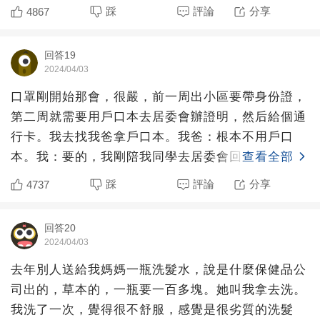
不會開車的，沒
踩
評論
分享
4867
回答19
2024/04/03
口罩剛開始那會，很嚴，前一周出小區要帶身份證，
第二周就需要用戶口本去居委會辦證明，然后給個通
行卡。我去找我爸拿戶口本。我爸：根本不用戶口
本。我：要的，我剛陪我同學去居委會回來。我爸：
查看全部
我昨天出小區就不用
踩
評論
分享
4737
回答20
2024/04/03
去年別人送給我媽媽一瓶洗髮水，說是什麼保健品公
司出的，草本的，一瓶要一百多塊。她叫我拿去洗。
我洗了一次，覺得很不舒服，感覺是很劣質的洗髮