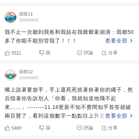
回答11
2024/04/03
我不止一次聽到我爸和我姑在我爺爺家崩潰：我都50
多了你能不能別管我了！！！
查看全部
踩
評論
分享
5511
回答12
2024/04/03
嘴上說著要放手，手上還死死抓著拴著你的繩子，然
后指著你告訴別人「你看，我就知道他飛不起
來……」--------11.18更新不知不覺間知乎首答就破
兩百贊了，看到這個數字一點點往上升還是很心疼那
查看全部
些和我一
踩
評論
分享
5469