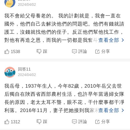
2024/04/02
我不會給父母養老的。 我的計劃就是，我會一直在
國外，他們自己去解決他們的問題吧。他們有錢就請
護工，沒錢就找他們的侄子。反正他們幫他找工作，
對他有再造之恩，而我的一切都是我奮斗來的。肯定
查看全部
會被罵，不過我會
踩
評論
分享
1538
回答11
2024/04/02
我岳母，1937年生人，今年82歲，2010年岳父去世
后獨自在陜西省西部農村生活，也許早年當過婦女隊
長的原因，老太太耳不聾，眼不花，干什麼事都干凈
利落。2016年11月，妻子把她接到我家和我們共同
查看全部
生活
踩
評論
分享
1312