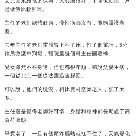
女兒回來給挑的保姆，人心腸很好，手腳也勤快，只
是做飯比較難吃。
主任的老師總體健康，慢性病都沒有，能夠照護老
婆。
去年主任的老師重感冒下不了床，打了個電話，5分
鐘后救護車到場，醫院里幾個科主任圍著轉。
兒女雖然不在身邊，但也都很孝順，聽說父親生病，
一個從北京一個從法國迅速趕回。
可以說，他們的境況，相比農村空巢老人，強了太
多。
主任還是覺得老師好可憐，身體和精神都長期處于高
負荷狀態。
畢竟老了，一旦有個頭疼腦熱就扛不住了，天氣變化