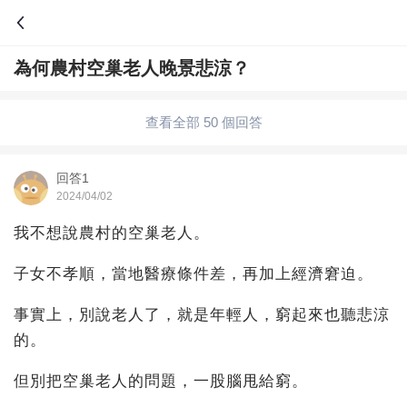
為何農村空巢老人晚景悲涼？
問答
歷史
綜合問題
婚姻情感
娛樂
夫妻生活
查看全部 50 個回答
職場
育兒
綠植
寵物趣聞
生活妙招
回答1
2024/04/02
影視劇
裝修
養生百科
老年病科普
我不想說農村的空巢老人。
子女不孝順，當地醫療條件差，再加上經濟窘迫。
事實上，別說老人了，就是年輕人，窮起來也聽悲涼
的。
但別把空巢老人的問題，一股腦甩給窮。