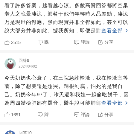
看了許多答案，越看越心涼。多數高贊回答都將空巢
老人之晚景凄涼，歸咎于他們年輕時人品差勁，凄涼
乃是現世的報應。然而現實并非全都如此，甚至可以
說大部分并非如此。據我所知，即便是對旁人、對子
查看全部
女極佳的老人，他
踩
評論
分享
2515
回答9
2024/04/02
今天奶奶也心衰了，在三院急診輸液，我在輸液室等
著，除了想哭還是想哭。歸根到底，怕死的是我自
己。奶奶今年97了，昨天還和我娃一起偷吃餅干，因
為周四體檢肺部有羅音，醫生說可能肺部感染，開了
查看全部
抗生素，周五沒控
踩
評論
分享
1691
回答10