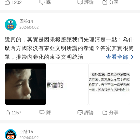
踩
評論
分享
1202
回答14
2024/04/02
說真的，其實是因果報應讓我們先理清楚一點：為什
麼西方國家沒有東亞文明所謂的孝道？答案其實很簡
單，推崇內卷化的東亞文明統治
查看全部
踩
評論
分享
1157
回答15
2024/04/02