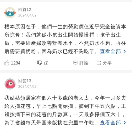
回答12
2024/04/02
根本原因在于，他們一生的勞動價值近乎完全被資本
所掠奪！我們就從小孩出生開始慢慢捋：孩子出生
后，需要給產婦改善營養水平，不然奶水不夠。再往
后需要買奶粉，因為奶水已經不夠吃了。孩子再大大
查看全部
還需要單獨給他吃零
踩
評論
分享
1284
回答13
2024/04/02
我姑姑領居家有個六十多歲的老太太，今年一月多去
給人摘花苞，早上七點開始摘，摘到下午五六點，工
錢按摘下來的花苞的斤數算，一天最多掙個五六十，
為了省錢每天帶團米飯揣在兜里中午吃。干了五六個
查看全部
月，腸子出問題了