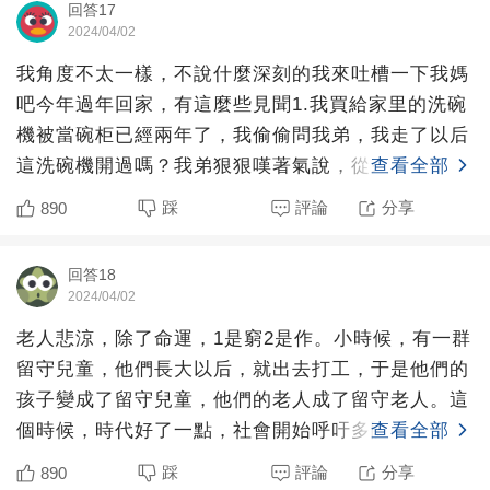
回答17
2024/04/02
我角度不太一樣，不說什麼深刻的我來吐槽一下我媽
吧今年過年回家，有這麼些見聞1.我買給家里的洗碗
機被當碗柜已經兩年了，我偷偷問我弟，我走了以后
這洗碗機開過嗎？我弟狠狠嘆著氣說，從來沒開過，
查看全部
媽媽覺得費水，
踩
評論
分享
890
回答18
2024/04/02
老人悲涼，除了命運，1是窮2是作。小時候，有一群
留守兒童，他們長大以后，就出去打工，于是他們的
孩子變成了留守兒童，他們的老人成了留守老人。這
個時候，時代好了一點，社會開始呼吁多關愛老人多
查看全部
關愛孩子。人家
踩
評論
分享
890