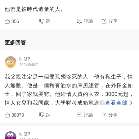
他們是被時代遺棄的人。
踩
評論
分享
956
更多回答
回答2
2024/04/02
我父親注定是一個要孤獨慘死的人。他有私生子，情
人無數。他是一個稍有油水的庫房總管，在外揮金如
土，回了家就哭窮。他給情人買的大衣，3000元起，
情人女兒和我同歲，大學聯考成箱地送腦白金，喝不
查看全部
完。零幾年時
踩
評論
分享
38378
回答3