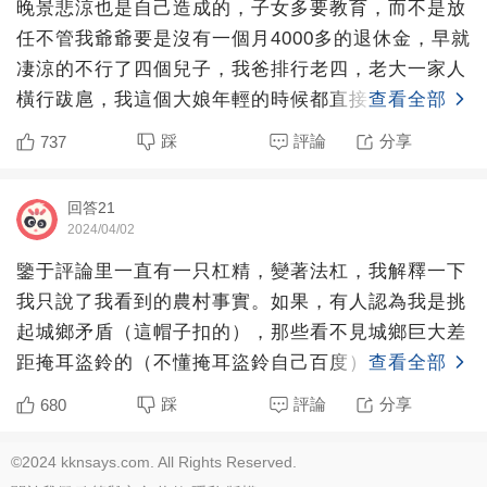
晚景悲涼也是自己造成的，子女多要教育，而不是放
任不管我爺爺要是沒有一個月4000多的退休金，早就
凄涼的不行了四個兒子，我爸排行老四，老大一家人
橫行跋扈，我這個大娘年輕的時候都直接罵我奶奶的
查看全部
主；二大爺家
踩
評論
分享
737
回答21
2024/04/02
鑒于評論里一直有一只杠精，變著法杠，我解釋一下
我只說了我看到的農村事實。如果，有人認為我是挑
起城鄉矛盾（這帽子扣的），那些看不見城鄉巨大差
距掩耳盜鈴的（不懂掩耳盜鈴自己百度），一邊享受
查看全部
著城鄉二元帶來的
踩
評論
分享
680
©2024 kknsays.com. All Rights Reserved.