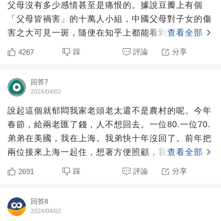
父母沒有多少感情甚至是痛恨的。據說豆瓣上有個
「父母皆禍害」的十萬人小組，中國父母對子女的傷
害之大可見一斑，隨便在知乎上都能看到，別提什麼
查看全部
父母的本意是好
踩
評論
分享
4267
回答7
2024/04/02
說起這個就郁悶我家老頭老太還不是農村的呢。今年
春節，給兩老匯了錢，人不想回去。一位80.一位70.
弟弟在美國，我在上海。我弟快十年沒回了。前年把
兩位接來上海一起住，想著方便照顧，我白天上班，
查看全部
晚上回家給
踩
評論
分享
2691
回答8
2024/04/02