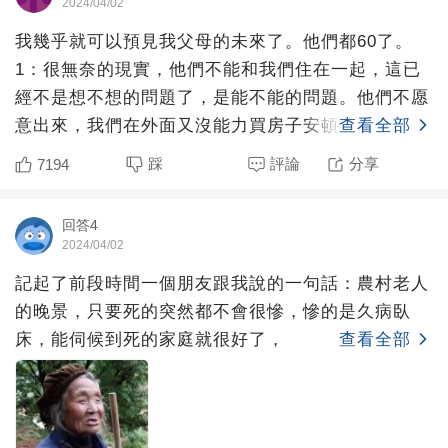
2024/04/02
我幾乎就可以預見我父母的未來了。他們都60了。
1：很無奈的現實，他們不能和我們住在一起，這已
經不是想不想的問題了，是能不能的問題。他們不愿
意出來，我們在外面又沒能力買房子安頓不了他們。
查看全部
我們回家，又不知
踩
評論
分享
7194
回答4
2024/04/02
記起了前段時間一個朋友跟我說的一句話：農村老人
的晚景，只要死的突然都不會很慘，慘的是久病臥
床，能伺候到死的家庭就很好了，
查看全部