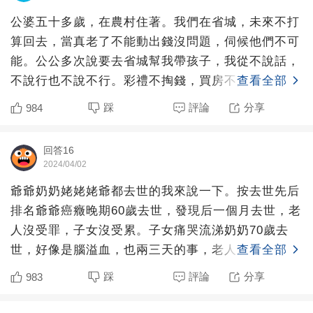
公婆五十多歲，在農村住著。我們在省城，未來不打
算回去，當真老了不能動出錢沒問題，伺候他們不可
能。公公多次說要去省城幫我帶孩子，我從不說話，
不說行也不說不行。彩禮不掏錢，買房不資助，裝修
查看全部
不幫忙，生了孩子
踩
評論
分享
984
回答16
2024/04/02
爺爺奶奶姥姥姥爺都去世的我來說一下。按去世先后
排名爺爺癌癥晚期60歲去世，發現后一個月去世，老
人沒受罪，子女沒受累。子女痛哭流涕奶奶70歲去
世，好像是腦溢血，也兩三天的事，老人沒受罪，子
查看全部
女沒受累，子女
踩
評論
分享
983