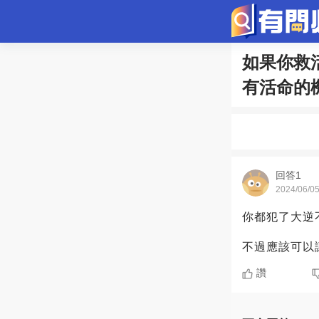
如果你救
問答
有活命的
歷史
綜
寵物趣聞
回答1
2024/06/0
你都犯了大逆
不過應該可以
讚