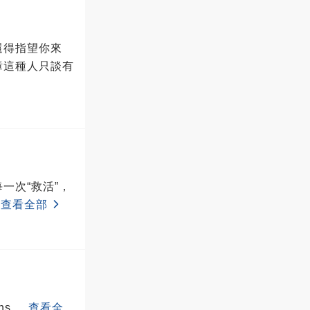
還得指望你來
璋這種人只談有
.
查看全部
ans
...
查看全