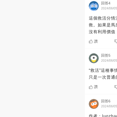
回答4
2024/06/0
這個救活分情
救。如果是馬
沒有利用價值
讚
回答5
2024/06/0
“救活”這種事情無法定義。 除非死而復生，或
讚
回答6
2024/06/0
作者：luozhaoy