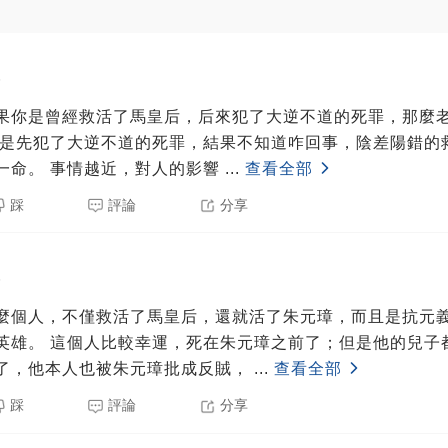
5
果你是曾經救活了馬皇后，后來犯了大逆不道的死罪，那麼
老朱可能留你一命。 事情越近，對人的影響
...
查看全部
踩
評論
分享
5
麼個人，不僅救活了馬皇后，還就活了朱元璋，而且是抗元
；但是他的兒子都被朱元璋不
了，他本人也被朱元璋批成反賊，
...
查看全部
踩
評論
分享