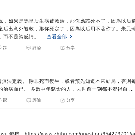
5
況，如果是馬皇后生病被救活，那你應該死不了，因為以后
皇后出意外被救，那你死定了，因為以后用不著你了。朱元
，而不是談感情。
...
查看全部
踩
評論
分享
5
者預先知道本來結局，否則每一次“救活”，
只是一次普通的治病而已。 多數中年斃命的人，去世前一刻都不覺得自
..
踩
評論
分享
5
u 鏈接：https://www.zhihu.com/question/654273701/