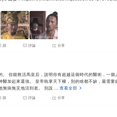
踩
評論
分享
5
術，一個人比整個太醫
執掌天下權，別的啥都不缺，最需要的就是長壽。
而你，能確保他無病無災地活到老。 別說
...
查看全部
踩
評論
分享