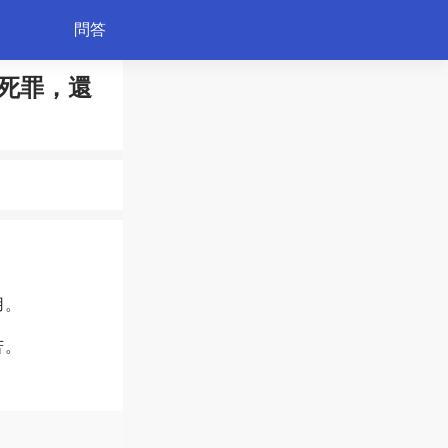
問答
死罪，還
綠植
用。
苦。