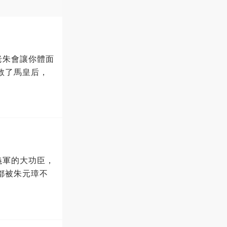
老朱會讓你體面
義軍的大功臣，