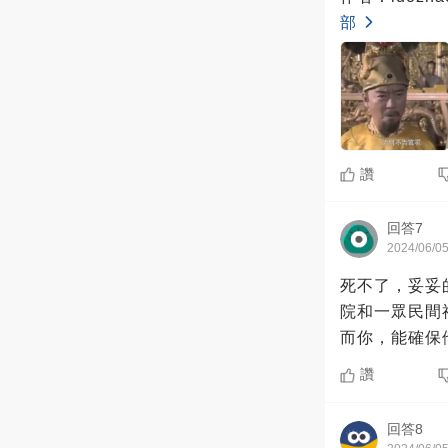
部
讚
回答7
2024/06/0
死不了，妥妥的。 你能救活馬皇后，說明你有超越這個時代的醫
院和一眾民間神醫加起來還強。 皇帝
讚
回答8