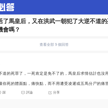
活了馬皇后，又在洪武一朝犯了大逆不道的
機會嗎？
合問題
婚姻情感
娛樂
夫妻生活
職場
育兒
查看全部 9 個回答
生活妙招
影視劇
裝修
養生百科
老年病科普
5
不道的死罪了，一死肯定是免不了的，馬皇后求情估計也沒
讓你死的體面點，痛快點，而不用遭受凌遲或五馬分尸的痛
踩
評論
分享