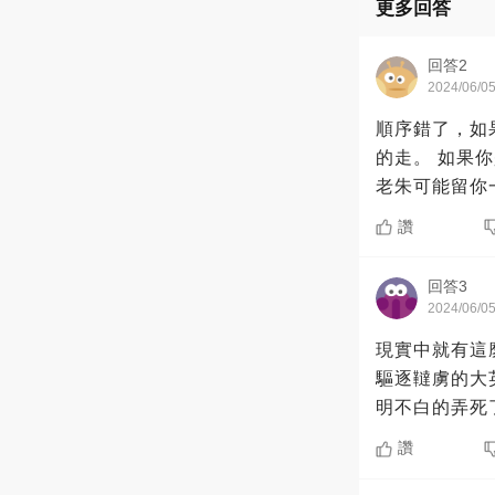
更多回答
回答2
2024/06/0
順序錯了，如
的走。 如果你是先犯了大逆不道的死罪，結果不知道咋回事，陰差陽錯的救了馬皇后，
讚
回答3
2024/06/0
現實中就有這
驅逐韃虜的大英雄。 這個人比較幸運，死在朱元璋之前了
明不白的弄死
讚