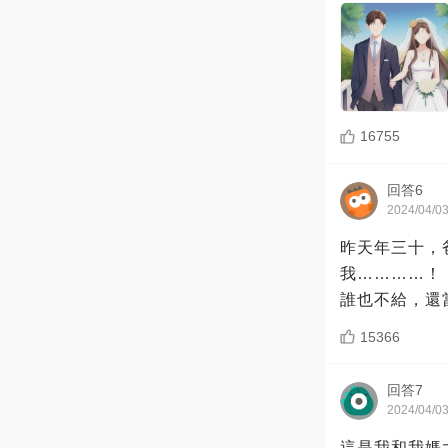
16755
回答6
2024/04/0
昨天年三十，
我…………！
誰也不給，還
15366
回答7
2024/04/0
這是我和我媽