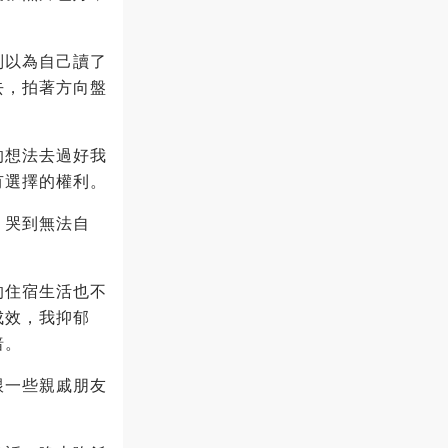
別以為自己讀了
去，拍著方向盤
的想法去過好我
有選擇的權利。
，哭到無法自
的住宿生活也不
成效，我抑郁
暗。
跟一些親戚朋友