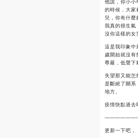
他說，你小小
的時候，大家
兒，你有什麼
我真的很生氣
沒你這樣的女
這是我印象中
歲開始就沒有
尊嚴，低聲下
失望那又能怎
是斷絕了關系
地方。
疫情快點過去
——————
更新一下吧，