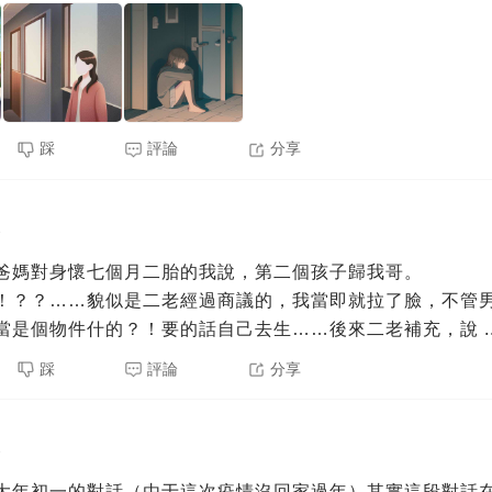
踩
評論
分享
3
爸媽對身懷七個月二胎的我說，第二個孩子歸我哥。
！？？……貌似是二老經過商議的，我當即就拉了臉，不管
當是個物件什的？！要的話自己去生……後來二老補充，說
.
踩
評論
分享
3
大年初一的對話（由于這次疫情沒回家過年）其實這段對話