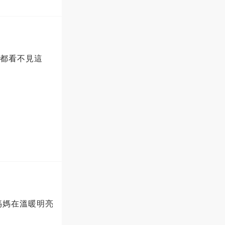
P都看不見這
媽媽在溫暖明亮