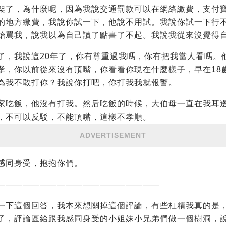
架了，為什麼呢，因為我說交通罰款可以在網絡繳費，支付
的地方繳費，我說你試一下，他說不用試。我說你試一下行
始罵我，說我以為自己讀了點書了不起。我說我從來沒覺得
了，我說這20年了，你有尊重過我嗎，你有把我當人看嗎。
孝，你以前從來沒有頂嘴，你看看你現在什麼樣子，早在18
為我不敢打你？我說你打吧，你打我我就報警。
家吃飯，他沒有打我。然后吃飯的時候，大伯母一直在我耳
，不可以反駁，不能頂嘴，這樣不孝順。
ADVERTISEMENT
感同身受，抱抱你們。
———————————————————
一下這個回答，我本來想關掉這個評論，有些杠精我真的是
了，評論區給跟我感同身受的小姐妹小兄弟們做一個樹洞，