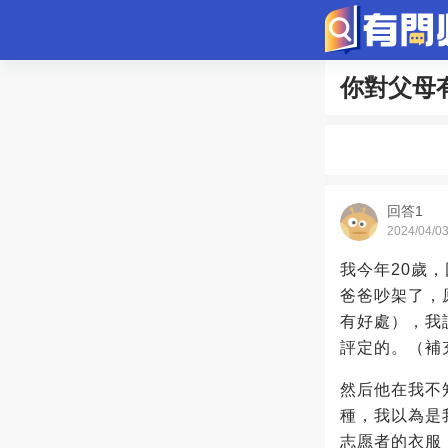
你對父母
問答
歷史
綜
寵物趣聞
回答1
2024/04/0
我今年20歲
爸爸吵架了，
有好處），我
評定的。（補
然后他在我不
種，我以為是
志愿者的衣服