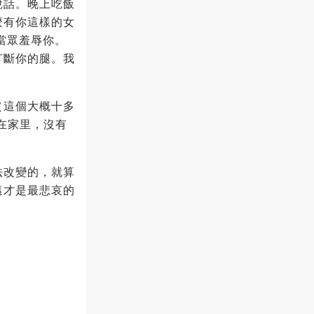
說話。晚上吃飯
麼有你這樣的女
當眾羞辱你。
打斷你的腿。我
（這個大概十多
在家里，沒有
法改變的，就算
這才是最悲哀的