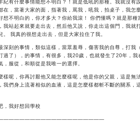
年紀有什麼事情能想不明白？！就是低吼的那種。我就沒有
都在，當著大家的面，指著我，罵我，吼我，拍桌子，我怎
好想不明白的，你才多大？你給我滾！ 你們懂嗎？就是那種
，我站起來就要走出去，然后他又說，你走出這個門，我就
兒。 我真的很想走出去，但是大家拉住了我。
最深刻的事情，類似這樣，當眾羞辱，傷害我的自尊，打我
打過了），的事情，有很多，我20歲，也就發生了20年，我
氣，服從，和順從是我唯一的選擇。
麼樣呢，你再討厭他又能怎麼樣呢，他是你的父親，這是無
，我們身上流著相似的血液，這是怎麼樣都斬不斷的關系，
吧，我好想回學校
————————————————————