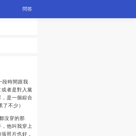
問答
綠植
一段時間跟我
（或者是對入黨
單，是一個綜合
累了不少）
a都沒穿的那
半，他叫我穿上
幾張照片也好，