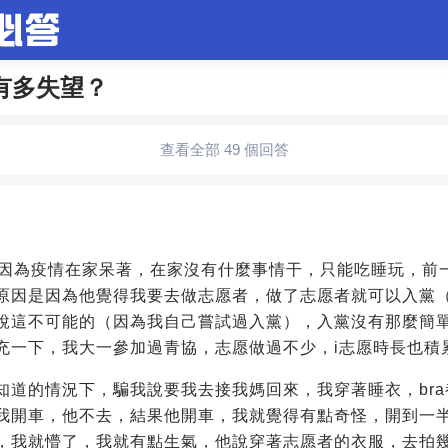
有多失望？
合問題
婚姻情感
娛樂
夫妻生活
職場
育兒
查看全部 49 個回答
生活妙招
影視劇
裝修
養生百科
老年病科普
3
，因為疫情在家呆著，在家沒有什麼事情干，只能吃睡玩，前
原因是因為他覺得我要去做志愿者，做了志愿者就可以入黨
說這不可能的（因為我自己嘗試過入黨），入黨沒有那麼簡
充一下，我大一參加過青協，志愿做過不少，i志愿時長也積
知道的情況下，騙我說要我去接我媽回來，我穿著睡衣，br
我開車，他不去，結果他開車，我就覺得有點奇怪，開到一
，我就懵了，我就有點生氣，他說穿著志愿者的衣服，去拍