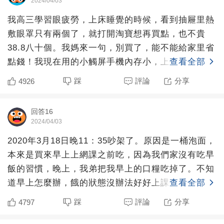
2024/04/03
我高三學習眼疲勞，上床睡覺的時候，看到抽屜里熱
敷眼罩只有兩個了，就打開淘寶想再買點，也不貴
38.8八十個。我媽來一句，別買了，能不能給家里省
點錢！我現在用的小觸屏手機內存小，上學期我為在
查看全部
第一彈里下了兩
踩
評論
分享
4926
回答16
2024/04/03
2020年3月18日晚11：35吵架了。原因是一桶泡面，
本來是買來早上上網課之前吃，因為我們家沒有吃早
飯的習慣，晚上，我弟把我早上的口糧吃掉了。不知
道早上怎麼辦，餓的狀態沒辦法好好上課。于是我去
查看全部
客廳，
踩
評論
分享
4797