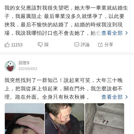
我的女兒應該對我很失望吧，她大學一畢業就結婚生
子，我嚴厲阻止 最后畢業沒多久就懷孕了，以此要
挾我，最后不愉快的結婚了，結婚的時候我沒到現
場，我說我哪怕討口也不會去她了，她也說哪怕跪著
查看全部
她也會走完。我反對
踩
評論
分享
11153
回答9
2024/04/03
我突然找到了一群知己！說起來可笑，大年三十晚
上，把我從床上領起來，關在門外，我怎麼說都不
理。跪在外面。全身只有秋衣秋褲，
查看全部