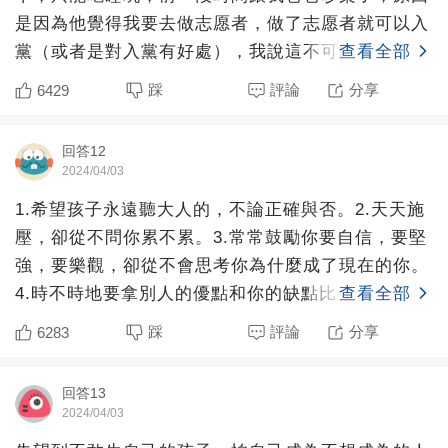
是因為他覺得我要去做志愿者，做了志愿者就可以入
黨（或者是對入黨有好處），我說這不可能的（因為
查看全部
我自己嘗
踩
評論
分享
6429
回答12
2024/04/03
1.希望孩子永遠聽大人的，不論正確與否。2.天天施
壓，卻從不問你累不累。3.常常鼓勵你要自信，要堅
強，要樂觀，卻從不會思考你為什麼成了現在的你。
4.時不時地要拿別人的優點和你的缺點比，卻很少會
查看全部
指導你，
踩
評論
分享
6283
回答13
2024/04/03