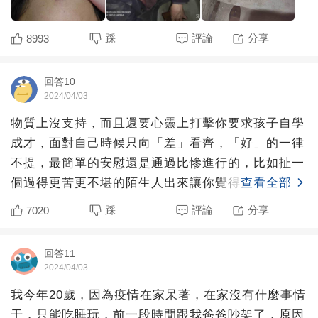
踩
評論
分享
8993
回答10
2024/04/03
物質上沒支持，而且還要心靈上打擊你要求孩子自學
成才，面對自己時候只向「差」看齊，「好」的一律
不提，最簡單的安慰還是通過比慘進行的，比如扯一
個過得更苦更不堪的陌生人出來讓你覺得自己現在還
查看全部
沒死已經很不錯了
踩
評論
分享
7020
回答11
2024/04/03
我今年20歲，因為疫情在家呆著，在家沒有什麼事情
干，只能吃睡玩，前一段時間跟我爸爸吵架了，原因