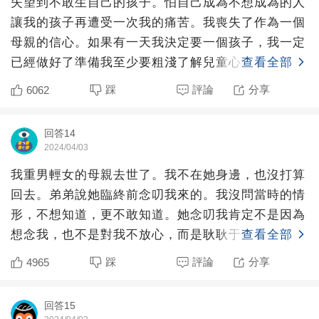
失望到不敢生自己的孩子。怕自己成為不想成為的人
讓我的孩子再遭受一次我的痛苦。我喪失了作為一個
母親的信心。如果有一天我決定要一個孩子，我一定
已經做好了準備我至少要粗淺了解兒童心理，知道如
查看全部
何與兒童相處。我
踩
評論
分享
6062
回答14
2024/04/03
我重男輕女的母親去世了。我不在她身邊，也沒打算
回去。弟弟說她臨終前念叨我來的。我沒問當時的情
形，不想知道，更不敢知道。她念叨我肯定不是因為
想念我，也不是對我不放心，而是耿耿于懷我的「不
查看全部
聽話」，再往深一
踩
評論
分享
4965
回答15