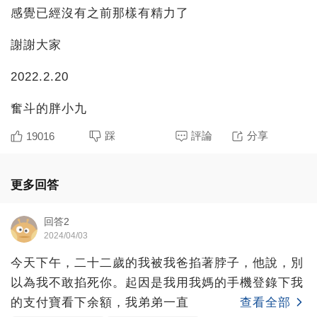
感覺已經沒有之前那樣有精力了
謝謝大家
2022.2.20
奮斗的胖小九
踩
評論
分享
19016
更多回答
回答2
2024/04/03
今天下午，二十二歲的我被我爸掐著脖子，他說，別
以為我不敢掐死你。起因是我用我媽的手機登錄下我
的支付寶看下余額，我弟弟一直
查看全部