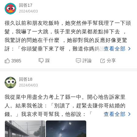
回答17
2024/04/03
很久以前和朋友吃飯時，她突然伸手幫我理了一下頭
髮，我嚇了一大跳，筷子里夾的菜都差點掉下去 ，
我驚訝的問她在干什麼 ，她卻對我的反應好像更驚
訝：「你頭髮垂下來了呀 ，難道你媽媽沒有在吃飯
查看全部
的時候幫你理過嗎
踩
評論
分享
3985
回答18
2024/04/03
我從菜中用盡全力考上了縣一中。開心地告訴家里
人。結果我爸說：「別讀了，趕緊去賺你哥結婚的
錢。」我哀求哥哥幫我，他卻說：「
查看全部