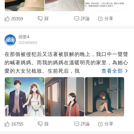
踩
評論
分享
20359
回答4
2024/04/03
在那個被侵犯后又活著被肢解的晚上，我口中一聲聲
的喊著媽媽。而我的媽媽在溫暖明亮的家里，為她心
愛的大女兒梳妝。生前死后，我
查看全部
踩
評論
分享
16755