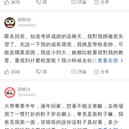
踩
評論
分享
3676
回答20
2024/04/03
匿名回答。知道考研成績的這兩天，我對我媽徹底失
望了。先說一下我的成長環境，我媽是學校老師，可
能是職業原因，我從小到大，她都比較重視對我的教
育。重視到什麼程度呢？我小時候去補課班的時候她
查看全部
就在我旁邊坐著陪
踩
評論
分享
3334
回答21
2024/04/03
大學畢業半年，過年回家，想著不能太寒酸，去商場
買了一雙打折的鞋子穿在腳上，畢竟是新鞋子嘛。我
爸見我第一面，笑嘻嘻的說你這鞋子真好看，多少