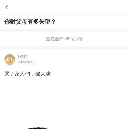
你對父母有多失望？
問答
歷史
綜合問題
婚姻情感
娛樂
夫妻生活
查看全部 49 個回答
職場
育兒
綠植
寵物趣聞
生活妙招
回答1
2024/04/03
影視劇
裝修
養生百科
老年病科普
哭了家人們，破大防