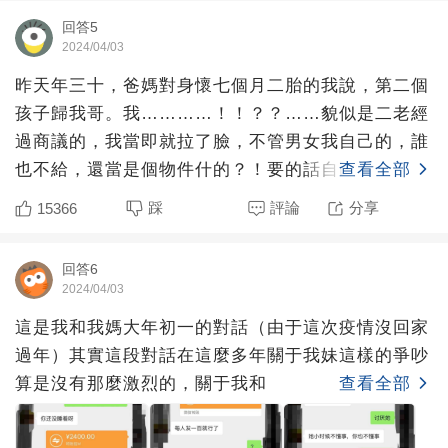
回答5
2024/04/03
昨天年三十，爸媽對身懷七個月二胎的我說，第二個
孩子歸我哥。我…………！！？？……貌似是二老經
過商議的，我當即就拉了臉，不管男女我自己的，誰
也不給，還當是個物件什的？！要的話自己去生……
查看全部
後來二老補充，說
踩
評論
分享
15366
回答6
2024/04/03
這是我和我媽大年初一的對話（由于這次疫情沒回家
過年）其實這段對話在這麼多年關于我妹這樣的爭吵
算是沒有那麼激烈的，關于我和
查看全部