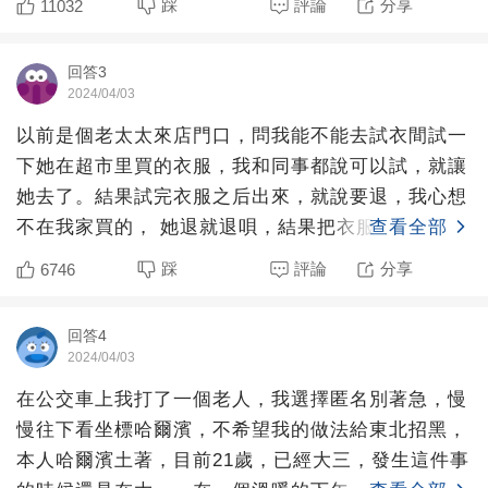
踩
評論
分享
11032
回答3
2024/04/03
以前是個老太太來店門口，問我能不能去試衣間試一
下她在超市里買的衣服，我和同事都說可以試，就讓
她去了。結果試完衣服之后出來，就說要退，我心想
不在我家買的， 她退就退唄，結果把衣服扔在桌子
查看全部
上，讓我幫她疊起
踩
評論
分享
6746
回答4
2024/04/03
在公交車上我打了一個老人，我選擇匿名別著急，慢
慢往下看坐標哈爾濱，不希望我的做法給東北招黑，
本人哈爾濱土著，目前21歲，已經大三，發生這件事