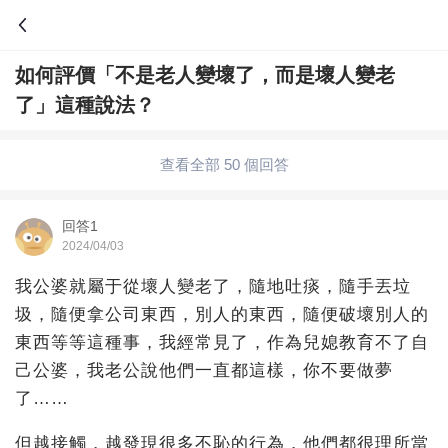
如何評價「不是老人變壞了，而是壞人變老
問答
了」這種說法？
歷史
綜合問題
婚姻情感
娛樂
夫妻生活
查看全部 50 個回答
職場
育兒
綠植
寵物趣聞
生活妙招
回答1
影視劇
裝修
養生百科
老年病科普
2024/04/03
我公婆就屬于從壞人變老了，隨地吐痰，隨手丟垃
圾，隨便拿公司東西，別人的東西，隨便破壞別人的
東西等等這種事，我經常見了，作為兒媳教育不了自
己公婆，我老公說他們一直都這樣，你不要做夢
了……
但越接觸，越發現很多不恥的行為，他們都很理所當