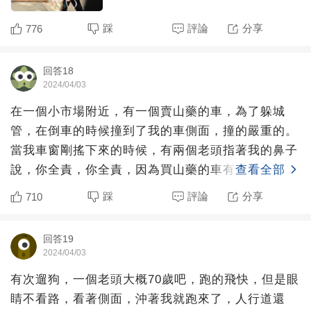
踩
評論
分享
776
回答18
2024/04/03
在一個小市場附近，有一個賣山藥的車，為了躲城
管，在倒車的時候撞到了我的車側面，撞的嚴重的。
當我車窗剛搖下來的時候，有兩個老頭指著我的鼻子
說，你全責，你全責，因為買山藥的車有「倒車請注
查看全部
意」的廣播，買賣山
踩
評論
分享
710
回答19
2024/04/03
有次遛狗，一個老頭大概70歲吧，跑的飛快，但是眼
睛不看路，看著側面，沖著我就跑來了，人行道還