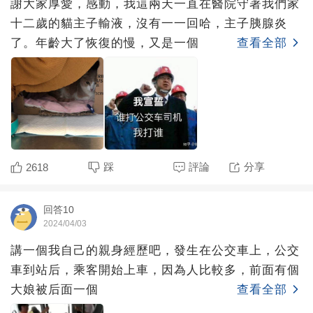
謝大家厚愛，感動，我這兩天一直在醫院守著我們家
十二歲的貓主子輸液，沒有一一回哈，主子胰腺炎
了。年齡大了恢復的慢，又是一個
查看全部
踩
評論
分享
2618
回答10
2024/04/03
講一個我自己的親身經歷吧，發生在公交車上，公交
車到站后，乘客開始上車，因為人比較多，前面有個
大娘被后面一個
查看全部