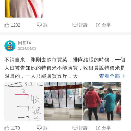
踩
評論
分享
1232
回答14
2024/04/03
不請自來。剛剛去超市買菜，排隊結賬的時候，一個
大娘被告知她的特價米不能購買，收銀員說特價米是
限購的，一人只能購買五斤，大
查看全部
踩
評論
分享
1178