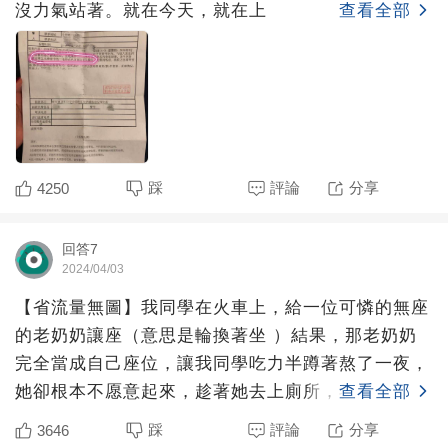
沒力氣站著。就在今天，就在上
查看全部
踩
評論
分享
4250
回答7
2024/04/03
【省流量無圖】我同學在火車上，給一位可憐的無座
的老奶奶讓座（意思是輪換著坐 ）結果，那老奶奶
完全當成自己座位，讓我同學吃力半蹲著熬了一夜，
她卻根本不愿意起來，趁著她去上廁所，我同學坐回
查看全部
座位，那家伙回來
踩
評論
分享
3646