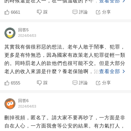
的時候還是在大一，在一個溫暖的下午，我懷著美麗
查看全部
的心情，，應女
踩
評論
分享
6661
回答5
2024/04/03
其實我有個很邪惡的想法。老年人敢于鬧事、犯罪，
更多是有恃無恐，因為國家有政策老人犯罪從輕一類
的。同時罰老人的款他們也很可能不交。但是大部分
老人的收入來源是什麼？養老保險啊，治病考什麼？
查看全部
醫保啊。罰款不交
踩
評論
分享
6555
回答6
2024/04/03
刪掉視頻，匿名了。請大家不要再吵了，一方面是非
自在人心，一方面我會等公安的結果。有力氣打人，