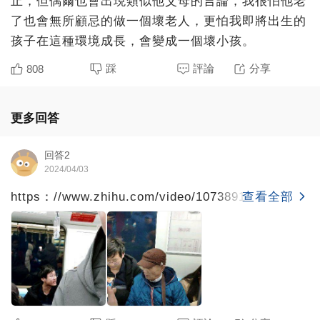
止，但偶爾也會出現類似他父母的言論，我很怕他老
了也會無所顧忌的做一個壞老人，更怕我即將出生的
孩子在這種環境成長，會變成一個壞小孩。
踩
評論
分享
808
更多回答
回答2
2024/04/03
https：//www.zhihu.com/video/10738917454561853
查看全部