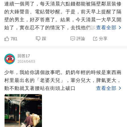
連續一個周了，每天清晨六點錢都能被隔壁鄰居裝修
的大錘聲音、電鉆聲吵醒。于是，前天早上提醒了隔
壁的男主，好歹答應了。結果，今天清晨一大早又開
始了，實在忍不了的情況下，去找他們談，希望能夠
查看全部
早上7點之后施工
踩
評論
分享
781
回答17
2024/04/03
少年，我給你講個故事吧。奶奶年輕的時候是東西兩
村里最出名的「老婆天兒」，輩分兒大，脾氣更大，
動不動就叉著腰站在街頭上破口
查看全部