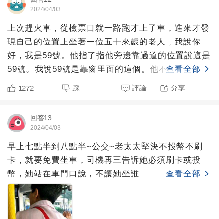
2024/04/03
上次趕火車，從檢票口就一路跑才上了車，進來才發
現自己的位置上坐著一位五十來歲的老人，我說你
好，我是59號。他指了指他旁邊靠過道的位置說這是
59號。我說59號是靠窗里面的這個。他不耐煩的說就
查看全部
坐這吧，我說
踩
評論
分享
1272
回答13
2024/04/03
早上七點半到八點半~公交~老太太堅決不投幣不刷
卡，就要免費坐車，司機再三告訴她必須刷卡或投
幣，她站在車門口說，不讓她坐誰
查看全部