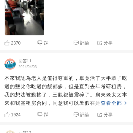
踩
評論
分享
2370
回答11
2024/04/03
本來我認為老人是值得尊重的，畢竟活了大半輩子吃
過的鹽比你吃過的飯都多，但是直到去年考研租房，
我的想法被動搖了，三觀都被震碎了。房東老太太本
來和我簽租房合同，同意我可以暑假在她家里洗澡，
查看全部
因為是同鄉，所以
踩
評論
分享
1924
回答12