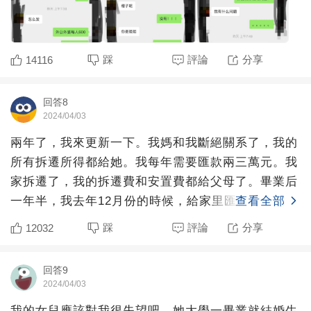
踩
評論
分享
14116
回答8
2024/04/03
兩年了，我來更新一下。我媽和我斷絕關系了，我的
所有拆遷所得都給她。我每年需要匯款兩三萬元。我
家拆遷了，我的拆遷費和安置費都給父母了。畢業后
一年半，我去年12月份的時候，給家里匯款2萬五千
查看全部
人民幣。我提出
踩
評論
分享
12032
回答9
2024/04/03
我的女兒應該對我很失望吧，她大學一畢業就結婚生