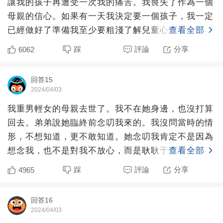
讓我的孩子再遭受一次我的痛苦。我喪失了作為一個
母親的信心。如果有一天我決定要一個孩子，我一定
已經做好了準備我至少要粗淺了解兒童心理，知道如
查看全部
何與兒童相處。我
踩
評論
分享
6062
回答15
2024/04/03
我重男輕女的母親去世了。我不在她身邊，也沒打算
回去。弟弟說她臨終前念叨我來的。我沒問當時的情
形，不想知道，更不敢知道。她念叨我肯定不是因為
想念我，也不是對我不放心，而是耿耿于懷我的「不
查看全部
聽話」，再往深一
踩
評論
分享
4965
回答16
2024/04/03