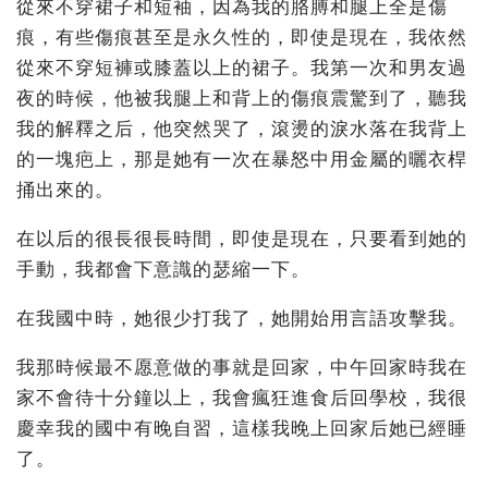
從來不穿裙子和短袖，因為我的胳膊和腿上全是傷
痕，有些傷痕甚至是永久性的，即使是現在，我依然
從來不穿短褲或膝蓋以上的裙子。我第一次和男友過
夜的時候，他被我腿上和背上的傷痕震驚到了，聽我
我的解釋之后，他突然哭了，滾燙的淚水落在我背上
的一塊疤上，那是她有一次在暴怒中用金屬的曬衣桿
捅出來的。
在以后的很長很長時間，即使是現在，只要看到她的
手動，我都會下意識的瑟縮一下。
在我國中時，她很少打我了，她開始用言語攻擊我。
我那時候最不愿意做的事就是回家，中午回家時我在
家不會待十分鐘以上，我會瘋狂進食后回學校，我很
慶幸我的國中有晚自習，這樣我晚上回家后她已經睡
了。