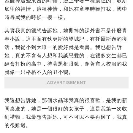
她砸掉這些東西的時候，臉上帶著一種瘋狂的，歇斯
底里的神情，這種神情，和她在童年時鞭打我，國中
時辱罵我的時候一模一樣。
其實我真的很想告訴她，她撕掉的課外書不是什麼青
春小說，這里面有狄更斯的雙城記，有托爾斯泰的復
活，我從小到大唯一的愛好就是看書。我也想告訴
她，真的不會有人想和我談戀愛的，在很多女生都已
經會打扮的高中，待著黑框眼鏡，穿著寬大校服的我
就像一只格格不入的丑小鴨。
ADVERTISEMENT
我還想告訴她，那個水晶球我真的很喜歡，是我的新
同桌送的，她是一個很好的女孩子，這是我第一次收
到禮物，我最想告訴她，可不可以不要再砸了，我真
的很難過。