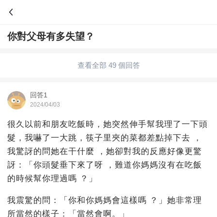
你對父母有多失望？
問答
歷史
綜合問題
婚姻情感
娛樂
夫妻生活
查看全部 49 個回答
職場
育兒
綠植
寵物趣聞
生活妙招
回答1
2024/04/03
影視劇
裝修
養生百科
老年病科普
很久以前和朋友吃飯時，她突然伸手幫我理了一下頭
髮，我嚇了一大跳，筷子里夾的菜都差點掉下去 ，
我驚訝的問她在干什麼 ，她卻對我的反應好像更驚
訝：「你頭髮垂下來了呀 ，難道你媽媽沒有在吃飯
的時候幫你理過嗎 ？」
我震驚的問：「你和你媽媽會這樣嗎 ？」她非常理
所當然的樣子：「當然會啊。」