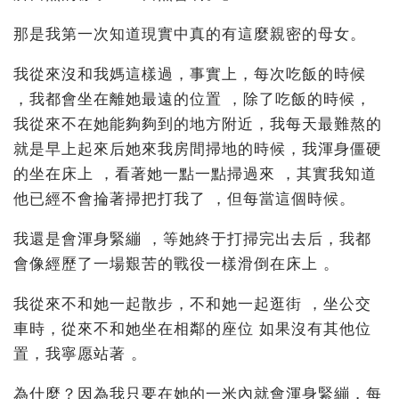
那是我第一次知道現實中真的有這麼親密的母女。
我從來沒和我媽這樣過，事實上，每次吃飯的時候
，我都會坐在離她最遠的位置 ，除了吃飯的時候，
我從來不在她能夠夠到的地方附近，我每天最難熬的
就是早上起來后她來我房間掃地的時候，我渾身僵硬
的坐在床上 ，看著她一點一點掃過來 ，其實我知道
他已經不會掄著掃把打我了 ，但每當這個時候。
我還是會渾身緊繃 ，等她終于打掃完出去后，我都
會像經歷了一場艱苦的戰役一樣滑倒在床上 。
我從來不和她一起散步，不和她一起逛街 ，坐公交
車時，從來不和她坐在相鄰的座位 如果沒有其他位
置，我寧愿站著 。
為什麼？因為我只要在她的一米內就會渾身緊繃，每