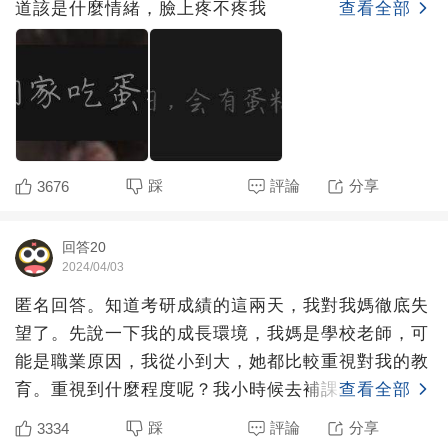
道該是什麼情緒，臉上疼不疼我
查看全部
踩
評論
分享
3676
回答20
2024/04/03
匿名回答。知道考研成績的這兩天，我對我媽徹底失
望了。先說一下我的成長環境，我媽是學校老師，可
能是職業原因，我從小到大，她都比較重視對我的教
育。重視到什麼程度呢？我小時候去補課班的時候她
查看全部
就在我旁邊坐著陪
踩
評論
分享
3334