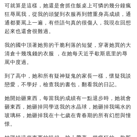
可就算是這樣，她還是會抓住飯桌上可憐的幾分鐘瘋
狂辱罵我，從我的頭髮到衣服再到體重身高成績，通
通都要罵上一遍，有些語句真的很傷人，我現在回想
起來也還會很難過。
我的國中頂著她剪的干脆利落的短髮，穿著她買的大
清倉十幾塊錢的衣服 ，在她每天近乎歇斯底里的辱
罵中度過。
到了高中，她和所有疑神疑鬼的家長一樣，懷疑我談
戀愛，不學好，檢查我的書包，翻看我的日記。
她開始砸東西，每當我的成績有一點退步時，她就會
砸東西，她砸掉同學送我的水晶球，她砸掉我喝水的
玻璃杯，她砸掉我在十七歲在青春期的所有幻想與憧
憬。