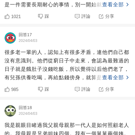
是一件需要長期耐心的事情，別一開始就大發孝心，
查看全部
把孝心都揮霍一空
踩
評論
分享
1021
回答17
2024/04/03
很多老一輩的人，認知上有很多矛盾，連他們自己都
沒有意識到。他們從窮日子中走來，會認為最難過的
日子就是餓肚子沒錢吃飯，所以覺得以后他們老了，
有兒孫供養吃喝，再給點錢傍身，就算是養老了。而
查看全部
且還覺得，自己吃
踩
評論
分享
985
回答18
2024/04/03
我是親眼目睹過我父親母親那一代人是如何照顧老人
的。我母親是兄弟姐妹四個。我有一個舅舅兩個姨。