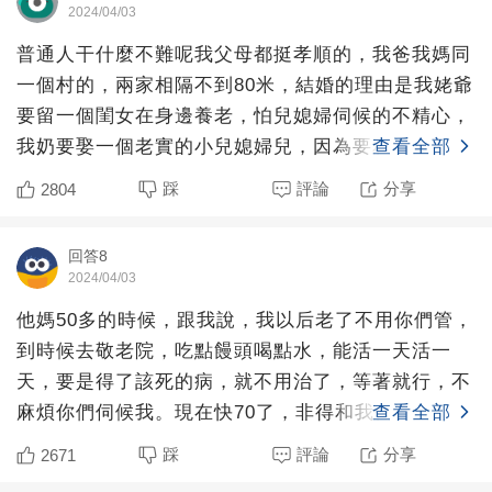
2024/04/03
普通人干什麼不難呢我父母都挺孝順的，我爸我媽同
一個村的，兩家相隔不到80米，結婚的理由是我姥爺
要留一個閨女在身邊養老，怕兒媳婦伺候的不精心，
我奶要娶一個老實的小兒媳婦兒，因為要和老兒子住
查看全部
在一個院子里，
踩
評論
分享
2804
回答8
2024/04/03
他媽50多的時候，跟我說，我以后老了不用你們管，
到時候去敬老院，吃點饅頭喝點水，能活一天活一
天，要是得了該死的病，就不用治了，等著就行，不
麻煩你們伺候我。現在快70了，非得和我們擠在不到
查看全部
60的兩室一廳
踩
評論
分享
2671