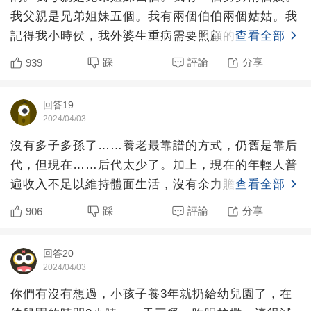
我父親是兄弟姐妹五個。我有兩個伯伯兩個姑姑。我
記得我小時侯，我外婆生重病需要照顧的時候。是我
查看全部
母親兄弟姐妹四家
踩
評論
分享
939
回答19
2024/04/03
沒有多子多孫了……養老最靠譜的方式，仍舊是靠后
代，但現在……后代太少了。加上，現在的年輕人普
遍收入不足以維持體面生活，沒有余力贍養老人。
查看全部
踩
評論
分享
906
回答20
2024/04/03
你們有沒有想過，小孩子養3年就扔給幼兒園了，在