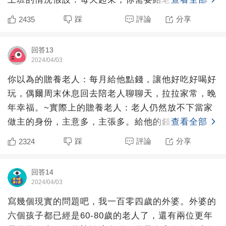
褲，忍著尿騷味將
踩
評論
分享
2435
回答13
2024/04/03
你以為的贍養老人：每月給他點錢，讓他好吃好喝好
玩，偶爾周末休息回去陪老人聊聊天，拉拉家常，晚
年幸福。~實際上的贍養老人：老人仍然放不下當家
做主的身份，主意多，主張多。給他的錢，該吃的不
查看全部
吃，該花的不花，
踩
評論
分享
2324
回答14
2024/04/03
寫幾個現實的問題吧，我一百零四歲的外婆。外婆的
六個孩子都已經是60-80歲的老人了，還有兩位更年