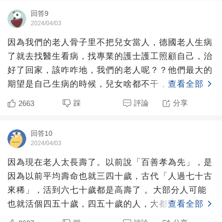
回答9
2024/04/03
因為我們的老人骨子里不把兒女當人，德國老人生病
了就去找醫生看病，找專業的護士護工照顧自己，治
好了回家，該咋咋地，我們的老人呢？？他們最大的
期望是自己生病的時候，兒女啥都不干，為自己鞍前
查看全部
馬后，一定要表現
踩
評論
分享
2663
回答10
2024/04/03
因為現在老人太長壽了。以前說「百善孝為先」，是
因為以前平均壽命也就三四十歲，古代「人過七十古
來稀」，活到六七十歲都是高壽了 。大部分人可能
也就活個四五十歲，四五十歲的人，大都是能夠自理
查看全部
的 ，病了也不會