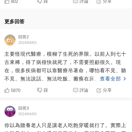
踩
評論
分享
802
更多回答
回答2
2024/04/03
主要怪現代醫療，模糊了生死的界限。以前人到七十
古來稀，得了病很快就死了，不需要照顧很久。現
在，很多疾病都可以靠醫療吊著命，哪怕看不見、聽
不見、無法說話、無法吃飯、癱瘓在床、意識喪失，
查看全部
都可以如同活死人一
踩
評論
分享
5870
回答3
2024/04/03
你以為贍養老人只是讓老人吃飽穿暖就行了。實際上