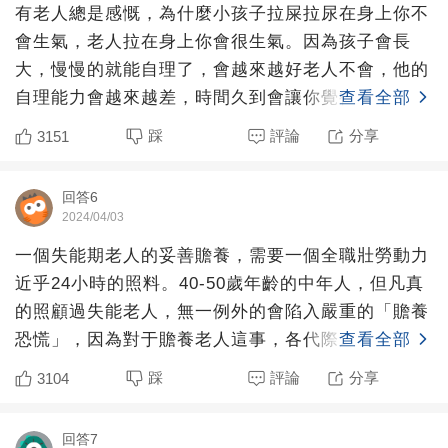
有老人總是感慨，為什麼小孩子拉屎拉尿在身上你不
會生氣，老人拉在身上你會很生氣。因為孩子會長
大，慢慢的就能自理了，會越來越好老人不會，他的
自理能力會越來越差，時間久到會讓你覺得日子沒有
查看全部
盼頭。
踩
評論
分享
3151
回答6
2024/04/03
一個失能期老人的妥善贍養，需要一個全職壯勞動力
近乎24小時的照料。40-50歲年齡的中年人，但凡真
的照顧過失能老人，無一例外的會陷入嚴重的「贍養
恐慌」，因為對于贍養老人這事，各代際之間是存在
查看全部
結構性矛盾
踩
評論
分享
3104
回答7