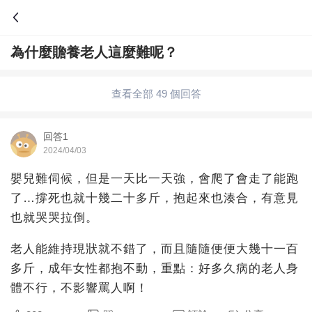
為什麼贍養老人這麼難呢？
問答
歷史
綜合問題
婚姻情感
娛樂
夫妻生活
查看全部 49 個回答
職場
育兒
綠植
寵物趣聞
生活妙招
回答1
2024/04/03
影視劇
裝修
養生百科
老年病科普
嬰兒難伺候，但是一天比一天強，會爬了會走了能跑
了…撐死也就十幾二十多斤，抱起來也湊合，有意見
也就哭哭拉倒。
老人能維持現狀就不錯了，而且隨隨便便大幾十一百
多斤，成年女性都抱不動，重點：好多久病的老人身
體不行，不影響罵人啊！