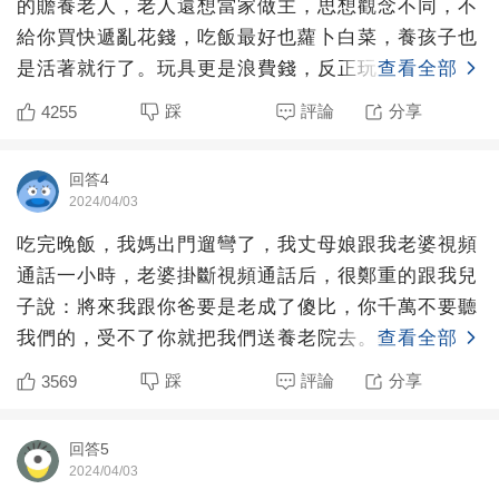
的贍養老人，老人還想當家做主，思想觀念不同，不
給你買快遞亂花錢，吃飯最好也蘿卜白菜，養孩子也
是活著就行了。玩具更是浪費錢，反正玩一玩就壞
查看全部
了，或者玩一會就膩
踩
評論
分享
4255
回答4
2024/04/03
吃完晚飯，我媽出門遛彎了，我丈母娘跟我老婆視頻
通話一小時，老婆掛斷視頻通話后，很鄭重的跟我兒
子說：將來我跟你爸要是老成了傻比，你千萬不要聽
我們的，受不了你就把我們送養老院去。轉頭跟我
查看全部
說：你不要笑，天天
踩
評論
分享
3569
回答5
2024/04/03