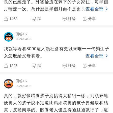
長的已經走了。外婆輪流在剩下的子女家住，每半個
月輪流一次。為什麼是半個月而不是更長？因為堅持
查看全部
不了更長的時
踩
評論
分享
1468
回答15
2024/04/03
我就等著看8090這人類社會有史以來唯一一代獨生子
女怎麼給父母養老。
查看全部
踩
評論
分享
1325
回答16
2024/04/03
真的，就好像喂養孩子別搞得太精細一樣，到頭來隨
便養大的孩子說不定還比精細喂養的孩子要健康和結
實，皮糙肉厚的。贍養老人也是得過且過就行了，這