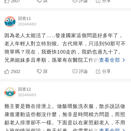
踩
評論
分享
2607
回答11
2024/04/03
因為老人太能活了.....發達國家這個問題好多年了，
老人年輕人對立特別狠。古代簡單，只活到50那可不
簡單嗎？現在，我爺快100走的，我奶也過九十了。
兄弟姐妹多且孝順，孫輩有在醫院工作的。我，放假
查看全部
一個月
踩
評論
分享
2502
回答12
2024/04/03
難主要是難在排泄上。做飯喂飯洗衣服，散步說話做
康復運動這些都沒什麼，無非是時間精力問題，而照
顧老人排泄卻不一樣。下面是以在家照顧老人，不用
上班的情況假設：每天起來，你需要給老人換下紙尿
查看全部