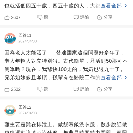
也就活個四五十歲，四五十歲的人，大都是能夠自理
查看全部
的 ，病了也不會
踩
評論
分享
2607
回答11
2024/04/03
因為老人太能活了.....發達國家這個問題好多年了，
老人年輕人對立特別狠。古代簡單，只活到50那可不
簡單嗎？現在，我爺快100走的，我奶也過九十了。
兄弟姐妹多且孝順，孫輩有在醫院工作的。我，放假
查看全部
一個月
踩
評論
分享
2502
回答12
2024/04/03
難主要是難在排泄上。做飯喂飯洗衣服，散步說話做
康復運動這些都沒什麼，無非是時間精力問題，而照