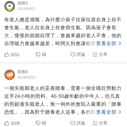
回答5
2024/04/03
有老人總是感慨，為什麼小孩子拉屎拉尿在身上你不
會生氣，老人拉在身上你會很生氣。因為孩子會長
大，慢慢的就能自理了，會越來越好老人不會，他的
自理能力會越來越差，時間久到會讓你覺得日子沒有
查看全部
盼頭。
踩
評論
分享
3151
回答6
2024/04/03
一個失能期老人的妥善贍養，需要一個全職壯勞動力
近乎24小時的照料。40-50歲年齡的中年人，但凡真
的照顧過失能老人，無一例外的會陷入嚴重的「贍養
恐慌」，因為對于贍養老人這事，各代際之間是存在
查看全部
結構性矛盾
踩
評論
分享
3104