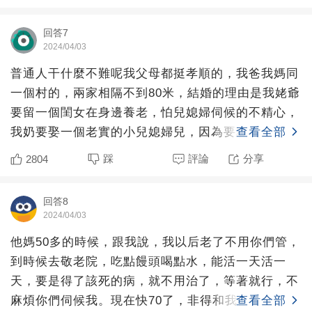
回答7
2024/04/03
普通人干什麼不難呢我父母都挺孝順的，我爸我媽同
一個村的，兩家相隔不到80米，結婚的理由是我姥爺
要留一個閨女在身邊養老，怕兒媳婦伺候的不精心，
我奶要娶一個老實的小兒媳婦兒，因為要和老兒子住
查看全部
在一個院子里，
踩
評論
分享
2804
回答8
2024/04/03
他媽50多的時候，跟我說，我以后老了不用你們管，
到時候去敬老院，吃點饅頭喝點水，能活一天活一
天，要是得了該死的病，就不用治了，等著就行，不
麻煩你們伺候我。現在快70了，非得和我們擠在不到
查看全部