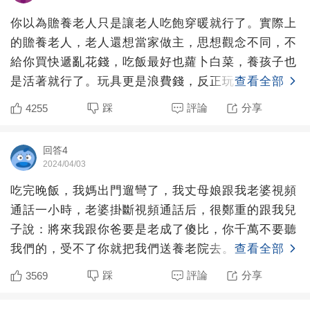
你以為贍養老人只是讓老人吃飽穿暖就行了。實際上
的贍養老人，老人還想當家做主，思想觀念不同，不
給你買快遞亂花錢，吃飯最好也蘿卜白菜，養孩子也
是活著就行了。玩具更是浪費錢，反正玩一玩就壞
查看全部
了，或者玩一會就膩
踩
評論
分享
4255
回答4
2024/04/03
吃完晚飯，我媽出門遛彎了，我丈母娘跟我老婆視頻
通話一小時，老婆掛斷視頻通話后，很鄭重的跟我兒
子說：將來我跟你爸要是老成了傻比，你千萬不要聽
我們的，受不了你就把我們送養老院去。轉頭跟我
查看全部
說：你不要笑，天天
踩
評論
分享
3569