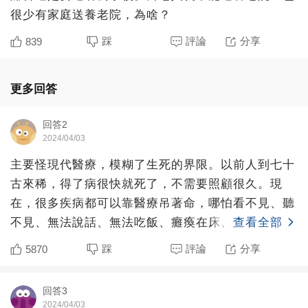
很少有家庭送養老院，為啥？
踩
評論
分享
839
更多回答
回答2
2024/04/03
主要怪現代醫療，模糊了生死的界限。以前人到七十
古來稀，得了病很快就死了，不需要照顧很久。現
在，很多疾病都可以靠醫療吊著命，哪怕看不見、聽
不見、無法說話、無法吃飯、癱瘓在床、意識喪失，
查看全部
都可以如同活死人一
踩
評論
分享
5870
回答3
2024/04/03