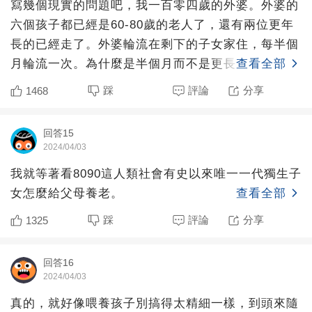
寫幾個現實的問題吧，我一百零四歲的外婆。外婆的
六個孩子都已經是60-80歲的老人了，還有兩位更年
長的已經走了。外婆輪流在剩下的子女家住，每半個
月輪流一次。為什麼是半個月而不是更長？因為堅持
查看全部
不了更長的時
踩
評論
分享
1468
回答15
2024/04/03
我就等著看8090這人類社會有史以來唯一一代獨生子
女怎麼給父母養老。
查看全部
踩
評論
分享
1325
回答16
2024/04/03
真的，就好像喂養孩子別搞得太精細一樣，到頭來隨