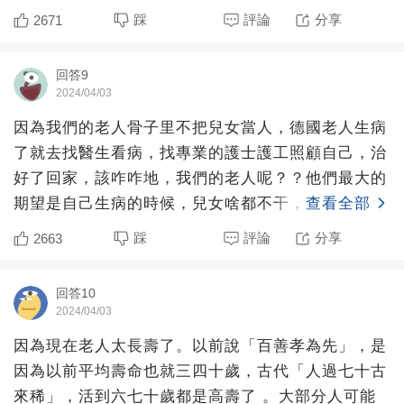
60的兩室一廳
踩
評論
分享
2671
回答9
2024/04/03
因為我們的老人骨子里不把兒女當人，德國老人生病
了就去找醫生看病，找專業的護士護工照顧自己，治
好了回家，該咋咋地，我們的老人呢？？他們最大的
期望是自己生病的時候，兒女啥都不干，為自己鞍前
查看全部
馬后，一定要表現
踩
評論
分享
2663
回答10
2024/04/03
因為現在老人太長壽了。以前說「百善孝為先」，是
因為以前平均壽命也就三四十歲，古代「人過七十古
來稀」，活到六七十歲都是高壽了 。大部分人可能