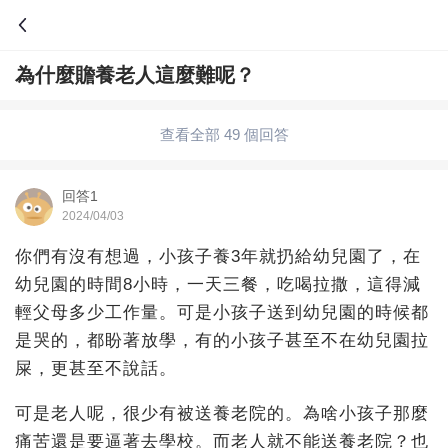
為什麼贍養老人這麼難呢？
問答
歷史
綜合問題
婚姻情感
娛樂
夫妻生活
查看全部 49 個回答
職場
育兒
綠植
寵物趣聞
生活妙招
回答1
2024/04/03
影視劇
裝修
養生百科
老年病科普
你們有沒有想過，小孩子養3年就扔給幼兒園了，在
幼兒園的時間8小時，一天三餐，吃喝拉撒，這得減
輕父母多少工作量。可是小孩子送到幼兒園的時候都
是哭的，都盼著放學，有的小孩子甚至不在幼兒園拉
屎，更甚至不說話。
可是老人呢，很少有被送養老院的。為啥小孩子那麼
痛苦還是要逼著去學校。而老人就不能送養老院？也