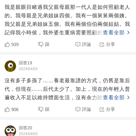
我是親眼目睹過我父親母親那一代人是如何照顧老人
的。我母親是兄弟姐妹四個。我有一個舅舅兩個姨。
我父親是兄弟姐妹五個。我有兩個伯伯兩個姑姑。我
記得我小時侯，我外婆生重病需要照顧的時候。是我
查看全部
母親兄弟姐妹四家
踩
評論
分享
939
回答19
2024/04/03
沒有多子多孫了……養老最靠譜的方式，仍舊是靠后
代，但現在……后代太少了。加上，現在的年輕人普
遍收入不足以維持體面生活，沒有余力贍養老人。
查看全部
踩
評論
分享
906
回答20
2024/04/03