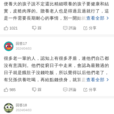
便養大的孩子說不定還比精細喂養的孩子要健康和結
實，皮糙肉厚的。贍養老人也是得過且過就行了，這
是一件需要長期耐心的事情，別一開始就大發孝心，
查看全部
把孝心都揮霍一空
踩
評論
分享
1021
回答17
2024/04/03
很多老一輩的人，認知上有很多矛盾，連他們自己都
沒有意識到。他們從窮日子中走來，會認為最難過的
日子就是餓肚子沒錢吃飯，所以覺得以后他們老了，
有兒孫供養吃喝，再給點錢傍身，就算是養老了。而
查看全部
且還覺得，自己吃
踩
評論
分享
985
回答18
2024/04/03