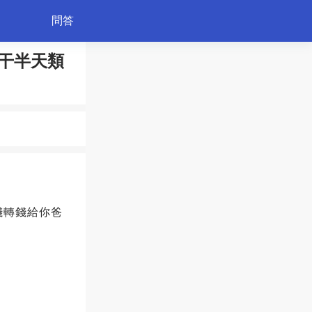
問答
干半天類
綠植
錢轉錢給你爸