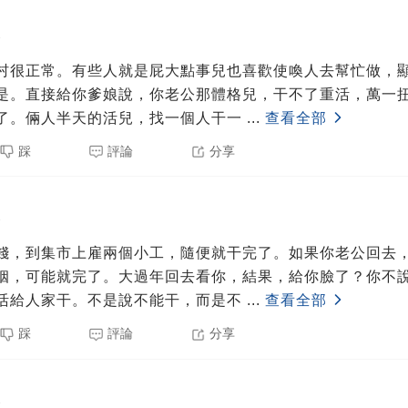
3
村很正常。有些人就是屁大點事兒也喜歡使喚人去幫忙做，
是。直接給你爹娘說，你老公那體格兒，干不了重活，萬一
了。倆人半天的活兒，找一個人干一
...
查看全部
踩
評論
分享
3
錢，到集市上雇兩個小工，隨便就干完了。如果你老公回去
姻，可能就完了。大過年回去看你，結果，給你臉了？你不
活給人家干。不是說不能干，而是不
...
查看全部
踩
評論
分享
3