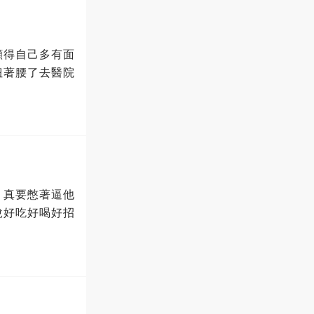
顯得自己多有面
扭著腰了去醫院
，真要憋著逼他
說好吃好喝好招