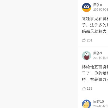
回答8
2024/04/0
這種事兒在農
子。法子多的
躺幾天就虧大
201
回答9
2024/04/0
轉給他五百塊
干了，你的婚
待，留著體力
138
回答10
2024/04/0