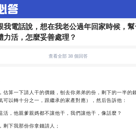
跟我電話說，想在我老公過年回家時候，幫
體力活，怎麼妥善處理？
合問題
婚姻情感
娛樂
夫妻生活
職場
育兒
查看全部 38 個回答
生活妙招
影視劇
裝修
養生百科
老年病科普
3
，估算一下請人干的價錢，刨去你弟弟的份，剩下的一半的
氣可以轉十分之一，跟繼承的家產對應），然后告訴他：
這活，他親爹親媽都不讓他干，我們讓他干，像話麼？
，剩下我那份你拿錢請人；