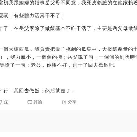
當初我跟媳婦的婚事岳父母不同意，我死皮賴臉的在他家賴
瘦弱，有些體力活真干不了；
年了，在岳父家除了做飯基本不咋干活了，主要是岳父母做
一個大棚西瓜，我負責把販子挑剩的瓜集中，大概總產量的
多斤），我力氣小，一個個的搬；岳父說了句，一個個的到啥時
立馬嗆了一句：老公，你腰不好，別干了回去歇歇吧.
：行，我回去做飯；然后就走了...
踩
評論
分享