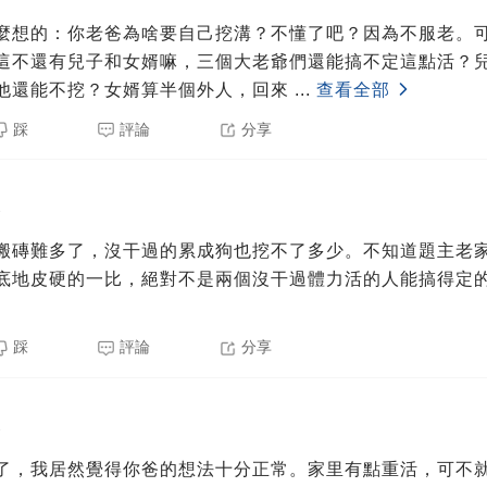
麼想的：你老爸為啥要自己挖溝？不懂了吧？因為不服老。
這不還有兒子和女婿嘛，三個大老爺們還能搞不定這點活？
他還能不挖？女婿算半個外人，回來
...
查看全部
踩
評論
分享
3
搬磚難多了，沒干過的累成狗也挖不了多少。不知道題主老
底地皮硬的一比，絕對不是兩個沒干過體力活的人能搞得定
踩
評論
分享
3
了，我居然覺得你爸的想法十分正常。家里有點重活，可不