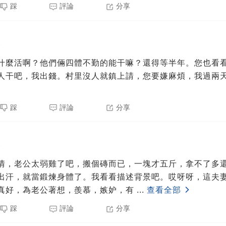
踩
評論
分享
3
什麼活啊？他們倆四體不勤的能干嘛？還得等半年。您也看
人干吧，我出錢。村里沒人就鎮上請，您要嫌麻煩，我過兩
踩
評論
分享
3
情，老公太弱雞了吧，搬個磚而已，一塊才五斤，拿不了多
出汗，就當鍛煉身體了。我看看描述背景吧。哎呀呀，這夫
真好，為老公著想，羨慕，嫉妒，有
...
查看全部
踩
評論
分享