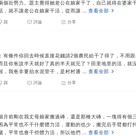
兩個壯勞力。題主覺得她老公在娘家干了，自己就得在婆家
活，就不讓老公在娘家干活，從而讓
...
查看全部
踩
評論
分享
3
：有條件你回去時候直接花錢請2個農民給干了得了，不用跟
而且你爸說半天就好了真的半天就完了？田里地里的活，就
候，我爸非要抬水泥管子，是村村通
...
查看全部
踩
評論
分享
3
個月前剛在我丈母娘家搬過磚，還是那種大磚，一塊得有個
因為平常也不干什麼體力活，運動的也少，搬完后手臂都打
歲，平常也會干些體力活，所以他們
...
查看全部