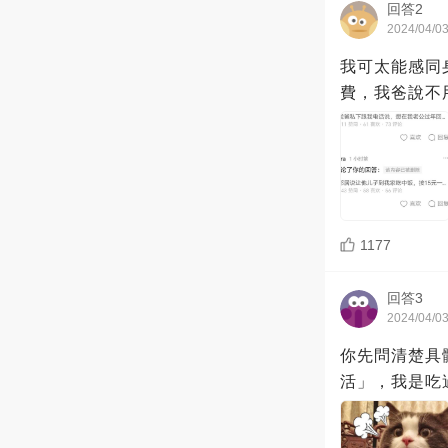
回答2
2024/04/0
我可太能感同
費，我爸說不
1177
回答3
2024/04/0
你先問清楚具
活」，我是吃