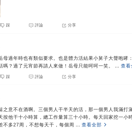
踩
評論
分享
3
岳母過年時也有類似要求。也是體力活結果小舅子大聲咆哮
話嗎？過了元宵節再請人來做！岳母只能呵呵一笑。
...
查看
踩
評論
分享
3
翁之意不在酒啊。三個男人干半天的活，那一個男人我滿打
天按他干十小時算，總工作量算三十小時。每天回家挖一小
差不多27周，不想每天干，每個周
...
查看全部