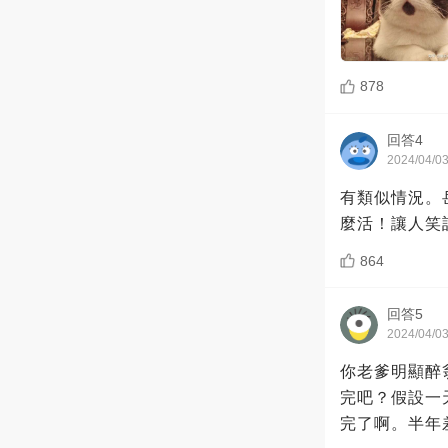
878
回答4
2024/04/0
有類似情況。
麼活！讓人笑
864
回答5
2024/04/0
你老爹明顯醉
完吧？假設一
完了啊。半年