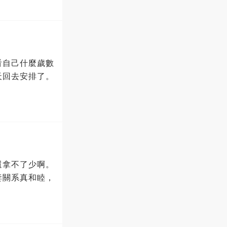
看自己什麼歲數
天回去安排了。
還拿不了少啊。
妻關系真和睦，