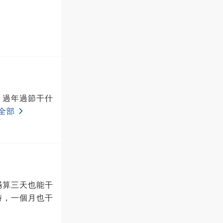
：過年過節干什
全部
滿算三天也能干
時，一個月也干