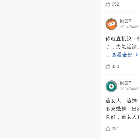
652
回答6
2024/04/0
你就直接說：
了，力氣活請
...
查看全部
330
回答7
2024/04/0
這女人，這矯
多來幾趟，出
真好，這女人
231