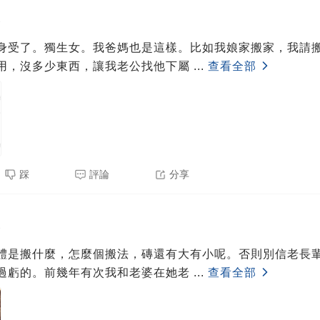
3
身受了。獨生女。我爸媽也是這樣。比如我娘家搬家，我請
用，沒多少東西，讓我老公找他下屬
...
查看全部
踩
評論
分享
3
體是搬什麼，怎麼個搬法，磚還有大有小呢。否則別信老長
過虧的。前幾年有次我和老婆在她老
...
查看全部