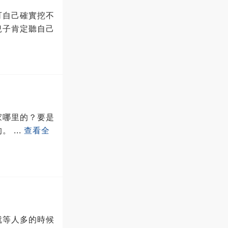
可自己確實挖不
兒子肯定聽自己
家哪里的？要是
的。
...
查看全
就等人多的時候