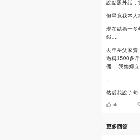
說點題外話，
但畢竟我本人
現在結婚十多
餓....
去年岳父家賣
過稱1500
倆； 我媳婦
..
然后我說了句
55
更多回答