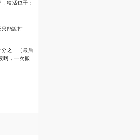
著，啥活也干；
飯只能說打
十分之一（最后
候啊，一次搬