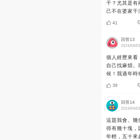
干？尤其是有
己不在婆家干
41
回答13
2024/04/0
個人經歷來看
自己找麻煩。
候！我過年時
39
回答14
2024/04/0
這題我會。幾
得有幾十塊，
年輕，五十來