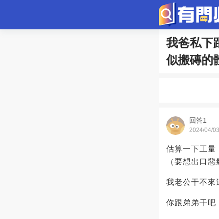
我爸私下
問答
似搬磚的
歷史
綜
寵物趣聞
回答1
2024/04/0
估算一下工量
（要想出口惡
我老公干不來
你跟弟弟干吧