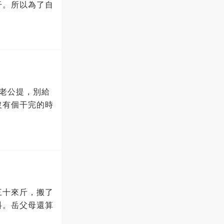
干。所以為了自
老公提，別給
沒有個干完的時
三十來斤，搬了
抖。岳父母還算