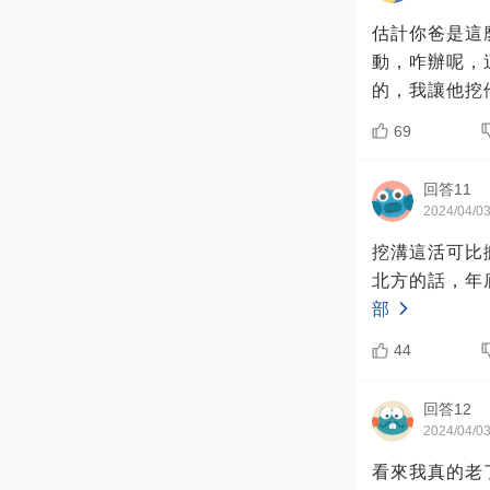
估計你爸是這
動，咋辦呢，
的，我讓他挖
69
回答11
2024/04/0
挖溝這活可比
北方的話，年
部
44
回答12
2024/04/0
看來我真的老