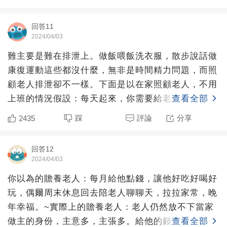
回答11
2024/04/03
難主要是難在排泄上。做飯喂飯洗衣服，散步說話做
康復運動這些都沒什麼，無非是時間精力問題，而照
顧老人排泄卻不一樣。下面是以在家照顧老人，不用
上班的情況假設：每天起來，你需要給老人換下紙尿
查看全部
褲，忍著尿騷味將
踩
評論
分享
2435
回答12
2024/04/03
你以為的贍養老人：每月給他點錢，讓他好吃好喝好
玩，偶爾周末休息回去陪老人聊聊天，拉拉家常，晚
年幸福。~實際上的贍養老人：老人仍然放不下當家
做主的身份，主意多，主張多。給他的錢，該吃的不
查看全部