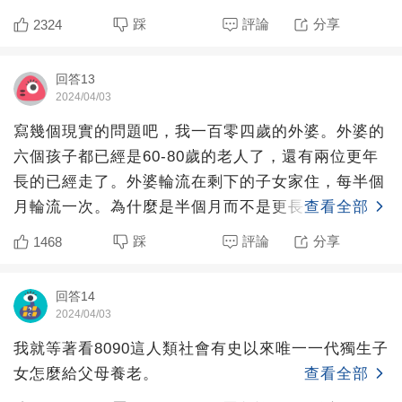
吃，該花的不花，
踩
評論
分享
2324
回答13
2024/04/03
寫幾個現實的問題吧，我一百零四歲的外婆。外婆的
六個孩子都已經是60-80歲的老人了，還有兩位更年
長的已經走了。外婆輪流在剩下的子女家住，每半個
月輪流一次。為什麼是半個月而不是更長？因為堅持
查看全部
不了更長的時
踩
評論
分享
1468
回答14
2024/04/03
我就等著看8090這人類社會有史以來唯一一代獨生子
女怎麼給父母養老。
查看全部