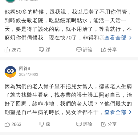
2024/04/03
他媽50多的時候，跟我說，我以后老了不用你們管，
到時候去敬老院，吃點饅頭喝點水，能活一天活一
天，要是得了該死的病，就不用治了，等著就行，不
麻煩你們伺候我。現在快70了，非得和我們擠在不到
查看全部
60的兩室一廳
踩
評論
分享
2671
回答8
2024/04/03
因為我們的老人骨子里不把兒女當人，德國老人生病
了就去找醫生看病，找專業的護士護工照顧自己，治
好了回家，該咋咋地，我們的老人呢？？他們最大的
期望是自己生病的時候，兒女啥都不干，為自己鞍前
查看全部
馬后，一定要表現
踩
評論
分享
2663