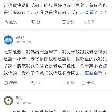
給你買快遞亂花錢，吃飯最好也蘿卜白菜，養孩子也
是活著就行了。玩具更是浪費錢，反正玩一玩就壞
查看全部
了，或者玩一會就膩
踩
評論
分享
4255
回答4
2024/04/03
吃完晚飯，我媽出門遛彎了，我丈母娘跟我老婆視頻
通話一小時，老婆掛斷視頻通話后，很鄭重的跟我兒
子說：將來我跟你爸要是老成了傻比，你千萬不要聽
我們的，受不了你就把我們送養老院去。轉頭跟我
查看全部
說：你不要笑，天天
踩
評論
分享
3569
回答5
2024/04/03