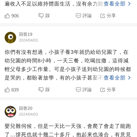
遍收入不足以維持體面生活，沒有余力贍養老人。
查看全部
踩
評論
分享
906
回答19
2024/04/03
你們有沒有想過，小孩子養3年就扔給幼兒園了，在
幼兒園的時間8小時，一天三餐，吃喝拉撒，這得減
輕父母多少工作量。可是小孩子送到幼兒園的時候都
是哭的，都盼著放學，有的小孩子甚至不在幼兒園拉
查看全部
屎，更甚至不說話
踩
評論
分享
839
回答20
2024/04/03
嬰兒難伺候，但是一天比一天強，會爬了會走了能跑
了…撐死也就十幾二十多斤，抱起來也湊合，有意見