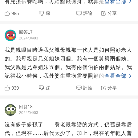
有兒孫供養吃喝，再給點錢傍身，就算是養老了。而
查看全部
且還覺得，自己吃
踩
評論
分享
985
回答17
2024/04/03
我是親眼目睹過我父親母親那一代人是如何照顧老人
的。我母親是兄弟姐妹四個。我有一個舅舅兩個姨。
我父親是兄弟姐妹五個。我有兩個伯伯兩個姑姑。我
記得我小時侯，我外婆生重病需要照顧的時候。是我
查看全部
母親兄弟姐妹四家
踩
評論
分享
939
回答18
2024/04/03
沒有多子多孫了……養老最靠譜的方式，仍舊是靠后
代，但現在……后代太少了。加上，現在的年輕人普