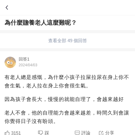
為什麼贍養老人這麼難呢？
問答
歷史
綜合問題
婚姻情感
娛樂
夫妻生活
查看全部 49 個回答
職場
育兒
綠植
寵物趣聞
生活妙招
回答1
2024/04/03
影視劇
裝修
養生百科
老年病科普
有老人總是感慨，為什麼小孩子拉屎拉尿在身上你不
會生氣，老人拉在身上你會很生氣。
因為孩子會長大，慢慢的就能自理了，會越來越好
老人不會，他的自理能力會越來越差，時間久到會讓
你覺得日子沒有盼頭。
踩
評論
分享
3151