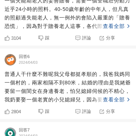
一個失能期老人的妥善贍養，需要一個全職壯勞動力
近乎24小時的照料。40-50歲年齡的中年人，但凡真
的照顧過失能老人，無一例外的會陷入嚴重的「贍養
恐慌」，因為對于贍養老人這事，各代際之間是存在
查看全部
結構性矛盾
踩
評論
分享
3104
回答6
2024/04/03
普通人干什麼不難呢我父母都挺孝順的，我爸我媽同
一個村的，兩家相隔不到80米，結婚的理由是我姥爺
要留一個閨女在身邊養老，怕兒媳婦伺候的不精心，
我奶要娶一個老實的小兒媳婦兒，因為要和老兒子住
查看全部
在一個院子里，
踩
評論
分享
2804
回答7