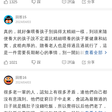
踩
評論
分享
1325
回答15
2024/04/03
真的，就好像喂養孩子別搞得太精細一樣，到頭來隨
便養大的孩子說不定還比精細喂養的孩子要健康和結
實，皮糙肉厚的。贍養老人也是得過且過就行了，這
是一件需要長期耐心的事情，別一開始就大發孝心，
查看全部
把孝心都揮霍一空
踩
評論
分享
1021
回答16
2024/04/03
很多老一輩的人，認知上有很多矛盾，連他們自己都
沒有意識到。他們從窮日子中走來，會認為最難過的
日子就是餓肚子沒錢吃飯，所以覺得以后他們老了，