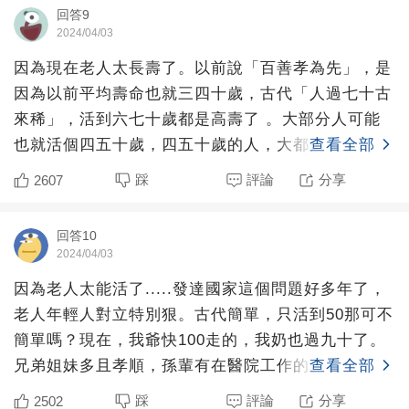
回答9
2024/04/03
因為現在老人太長壽了。以前說「百善孝為先」，是
因為以前平均壽命也就三四十歲，古代「人過七十古
來稀」，活到六七十歲都是高壽了 。大部分人可能
也就活個四五十歲，四五十歲的人，大都是能夠自理
查看全部
的 ，病了也不會
踩
評論
分享
2607
回答10
2024/04/03
因為老人太能活了.....發達國家這個問題好多年了，
老人年輕人對立特別狠。古代簡單，只活到50那可不
簡單嗎？現在，我爺快100走的，我奶也過九十了。
兄弟姐妹多且孝順，孫輩有在醫院工作的。我，放假
查看全部
一個月
踩
評論
分享
2502