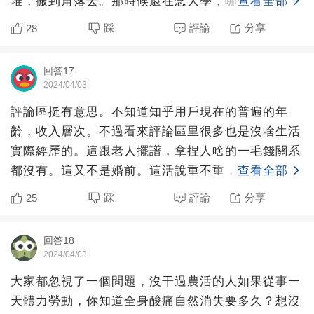
堆，搬到角落去。那時候還在念大學，哪會想這麼
查看全部
多，女友爸讓我搬我
踩
評論
分享
28
回答17
2024/04/03
評論區挺有意思。不知道知乎用戶現在的普遍的年
齡，收入層次。不過看來評論區里很多也是沒啥生活
實際經歷的。這跟老人擺譜，拿捏人啥的一毛錢關系
都沒有。這又不是婚前。這活說重不重，說輕不輕，
查看全部
恰好在這個關節上！
踩
評論
分享
25
回答18
2024/04/03
大家都忽視了一個問題，沒干過農活的人如果從事一
天體力勞動，你知道全身酸痛自然消失要多久？想沒