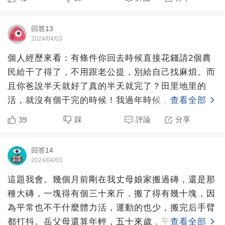
回答13
2024/04/03
個人經歷來看：有條件你回去時候直接花錢請2個農
民給干了得了，不用跟老公提，別給自己找麻煩。而
且你爸說半天就好了真的半天就完了？田里地里的
活，就沒有個干完的時候！我過年時候，我爸非要抬
查看全部
水泥管子，是村村通
踩
評論
分享
39
回答14
2024/04/03
這題我會。幾個月前剛在我丈母娘家搬過磚，還是那
種大磚，一塊得有個三十來斤，搬了得有幾十塊，因
為平常也不干什麼體力活，運動的也少，搬完后手臂
都打抖。岳父母還算年輕，五十來歲，平常也會干些
查看全部