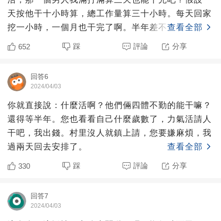
天按他干十小時算，總工作量算三十小時。每天回家
挖一小時，一個月也干完了啊。半年差不多27周，不
查看全部
想每天干，每個周
踩
評論
分享
652
回答6
2024/04/03
你就直接說：什麼活啊？他們倆四體不勤的能干嘛？
還得等半年。您也看看自己什麼歲數了，力氣活請人
干吧，我出錢。村里沒人就鎮上請，您要嫌麻煩，我
過兩天回去安排了。
查看全部
踩
評論
分享
330
回答7
2024/04/03