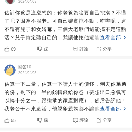
2024/04/03
估計你爸是這麼想的：你老爸為啥要自己挖溝？不懂
了吧？因為不服老。可自己確實挖不動，咋辦呢，這
不還有兒子和女婿嘛，三個大老爺們還能搞不定這點
活？兒子肯定聽自己的，我讓他挖他還能不挖？女婿
查看全部
算半個外人，回來
踩
評論
分享
69
回答10
2024/04/03
估算一下工量，估算一下請人干的價錢，刨去你弟弟
的份，剩下的一半的錢轉錢給你爸（要想出口惡氣可
以轉十分之一，跟繼承的家產對應），然后告訴他：
我老公干不來這活，他親爹親媽都不讓他干，我們讓
查看全部
他干，像話麼？你
踩
評論
分享
55