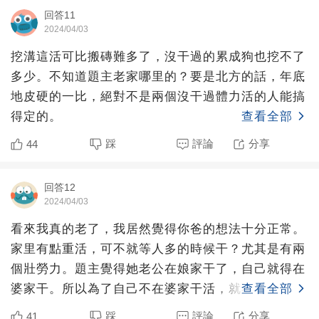
回答11
2024/04/03
挖溝這活可比搬磚難多了，沒干過的累成狗也挖不了
多少。不知道題主老家哪里的？要是北方的話，年底
地皮硬的一比，絕對不是兩個沒干過體力活的人能搞
得定的。
查看全部
踩
評論
分享
44
回答12
2024/04/03
看來我真的老了，我居然覺得你爸的想法十分正常。
家里有點重活，可不就等人多的時候干？尤其是有兩
個壯勞力。題主覺得她老公在娘家干了，自己就得在
婆家干。所以為了自己不在婆家干活，就不讓老公在
查看全部
娘家干活，從而讓
踩
評論
分享
41