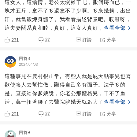
這女人，這矯情，老公太弱雞了吧，搬個磚而已，一
塊才五斤，拿不了多還拿不了少啊。多來幾趟，出出
汗，就當鍛煉身體了。我看看描述背景吧。哎呀呀，
這夫妻關系真和睦，真好，這女人真好，為老公著
查看全部
想，羨慕，嫉妒，有
踩
評論
分享
231
回答8
2024/04/03
這種事兒在農村很正常。有些人就是屁大點事兒也喜
歡使喚人去幫忙做，顯得自己多有面子。法子多的
是。直接給你爹娘說，你老公那體格兒，干不了重
活，萬一扭著腰了去醫院躺幾天就虧大了。倆人半天
查看全部
的活兒，找一個人干一
踩
評論
分享
201
回答9