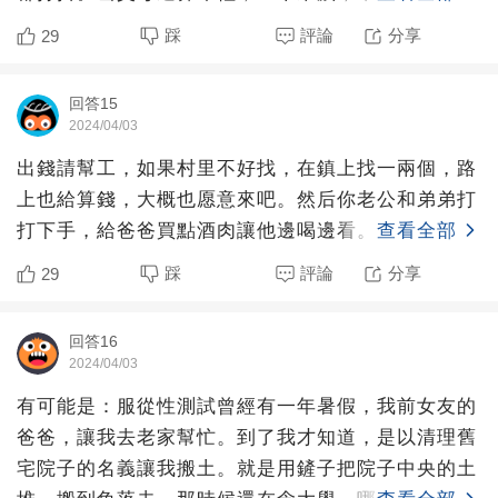
體力活，所以他們
踩
評論
分享
29
回答15
2024/04/03
出錢請幫工，如果村里不好找，在鎮上找一兩個，路
上也給算錢，大概也愿意來吧。然后你老公和弟弟打
打下手，給爸爸買點酒肉讓他邊喝邊看。
查看全部
踩
評論
分享
29
回答16
2024/04/03
有可能是：服從性測試曾經有一年暑假，我前女友的
爸爸，讓我去老家幫忙。到了我才知道，是以清理舊
宅院子的名義讓我搬土。就是用鏟子把院子中央的土