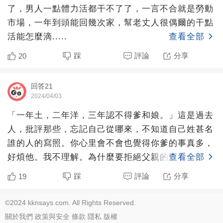
了，男人一點體力活都干不了了，一言不合就是勞動
市場，一年到頭能回幾次家，幫老丈人很偶爾的干點
活能怎麼滴.....
查看全部
踩
評論
分享
20
回答21
2024/04/03
「一年土，二年洋，三年認不得爹和娘。」這是過去
人，批評那些，忘記自己從哪來，不知道自己姓甚名
誰的人的寫照。你心里會不會也覺得你爹的事真多，
好煩他。我不理解。為什麼要拒絕父親的求助？這有
查看全部
什麼難的，半天時
踩
評論
分享
19
©2024 kknsays.com. All Rights Reserved.
關於我們
政策與安全
條款
隱私
版權