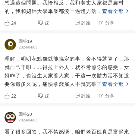
想過這個問題。我恰相反，我和老丈人家都是農村
的，我和媳婦大學畢業都沒干過體力活，本人更是
查看全部
173，58公斤，體
踩
評論
分享
24
回答19
2024/04/03
理解，明明花點錢就能搞定的事，舍不得就算了，那
就自己干唄，非得拉上外人，就不考慮你的感受，女
婿咋了，也沒生人家養人家，干這一次體力活不知道
要你還多久呢，痛快拿錢雇人不就完事了麼，一千兩
查看全部
千也有個具體數。
踩
評論
分享
22
回答20
2024/04/03
看了很多回答，我不禁感慨，咱們老百姓真是富起來