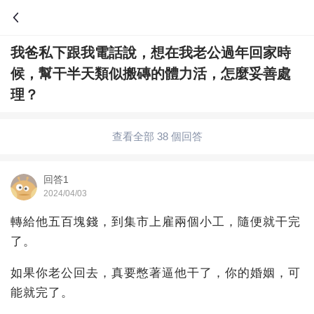
我爸私下跟我電話說，想在我老公過年回家時
問答
候，幫干半天類似搬磚的體力活，怎麼妥善處
歷史
綜合問題
婚姻情感
娛樂
夫妻生活
理？
職場
育兒
綠植
寵物趣聞
生活妙招
查看全部 38 個回答
影視劇
裝修
養生百科
老年病科普
回答1
2024/04/03
轉給他五百塊錢，到集市上雇兩個小工，隨便就干完
了。
如果你老公回去，真要憋著逼他干了，你的婚姻，可
能就完了。