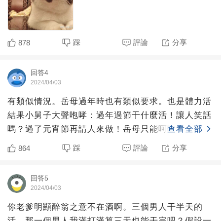
踩
評論
分享
878
回答4
2024/04/03
有類似情況。岳母過年時也有類似要求。也是體力活
結果小舅子大聲咆哮：過年過節干什麼活！讓人笑話
嗎？過了元宵節再請人來做！岳母只能呵呵一笑。
查看全部
踩
評論
分享
864
回答5
2024/04/03
你老爹明顯醉翁之意不在酒啊。三個男人干半天的
活，那一個男人我滿打滿算三天也能干完吧？假設一