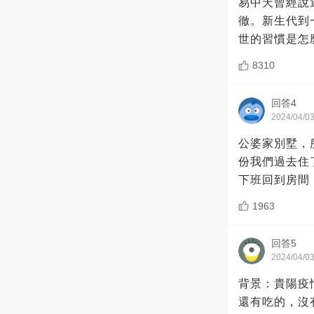
易中天曾經說
徹。新生代到
世的習慣是怎
8310
回答4
2024/04/0
公婆家別墅，
份我們過去住
下班回到房間
1963
回答5
2024/04/0
背景：貴陽疫
還有吃的，沒