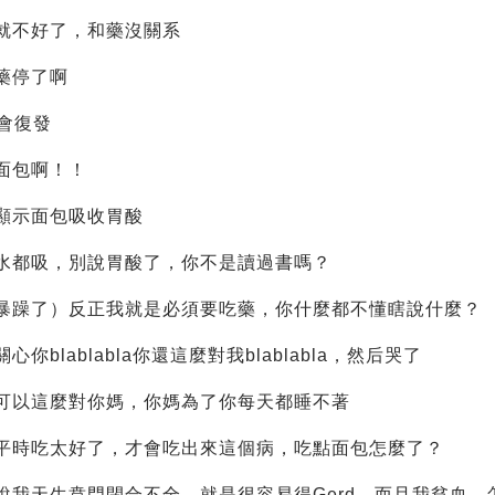
就不好了，和藥沒關系
藥停了啊
d會復發
面包啊！！
顯示面包吸收胃酸
水都吸，別說胃酸了，你不是讀過書嗎？
暴躁了）反正我就是必須要吃藥，你什麼都不懂瞎說什麼？
你blablabla你還這麼對我blablabla，然后哭了
可以這麼對你媽，你媽為了你每天都睡不著
平時吃太好了，才會吃出來這個病，吃點面包怎麼了？
說我天生賁門閉合不全，就是很容易得Gerd。而且我貧血，