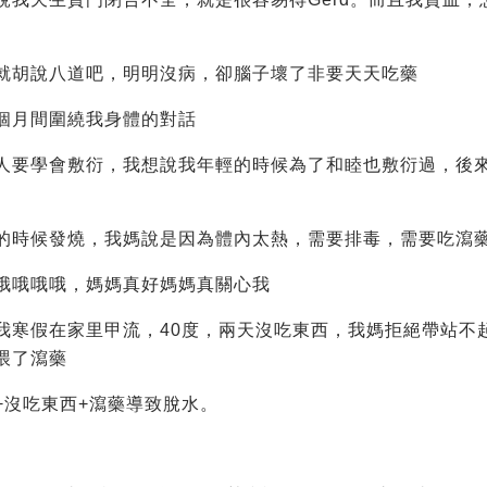
就胡說八道吧，明明沒病，卻腦子壞了非要天天吃藥
個月間圍繞我身體的對話
人要學會敷衍，我想說我年輕的時候為了和睦也敷衍過，後
的時候發燒，我媽說是因為體內太熱，需要排毒，需要吃瀉
哦哦哦哦，媽媽真好媽媽真關心我
我寒假在家里甲流，40度，兩天沒吃東西，我媽拒絕帶站不
喂了瀉藥
+沒吃東西+瀉藥導致脫水。