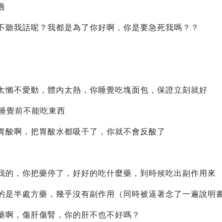
過
不聽我話呢？我都是為了你好啊，你是要急死我嗎？？
太懶不愛動，體內太熱，你睡覺吃塊面包，保證立刻就好
者睡覺前不能吃東西
胃酸啊，把胃酸水都吸干了，你就不會反酸了
我的，你把藥停了，好好的吃什麼藥，到時候吃出副作用來
的是半處方藥，幾乎沒有副作用（同時被逼著念了一遍說明
藥啊，傷肝傷腎，你的肝不也不好嗎？