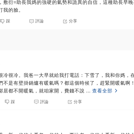
，敷衍=助長我媽的強硬的氣勢和詭異的自信，這種助長早晚
打我的臉。
踩
評論
分享
3
很冷很冷。我爸一大早就給我打電話：下雪了，我和你媽，
們不是有壁掛鍋爐有暖氣嗎？都這個時候了，趕緊開暖氣啊
鄰居都不開暖氣，就咱家開，費錢不說
...
查看全部
踩
評論
分享
3