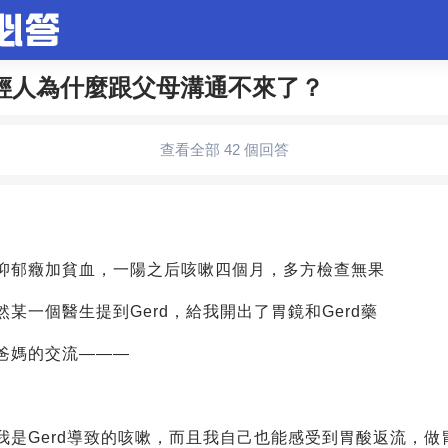
輕人為什麼跟父母溝通不來了？
合問題
婚姻情感
娛樂
夫妻生活
職場
育兒
查看全部 42 個回答
生活妙招
影視劇
裝修
養生百科
老年病科普
3
抑郁癥加貧血，一陽之后咳嗽四個月，多方檢查無果
某一個醫生提到Gerd，給我開出了胃鏡和Gerd藥
爸媽的交流———
我是Gerd導致的咳嗽，而且我自己也能感受到胃酸返流，做