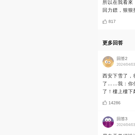
所以在我看來
回力鏢，狠狠
817
更多回答
回答2
2024/04/0
西安下雪了，
了……我：你
了！樓上樓下
14286
回答3
2024/04/0