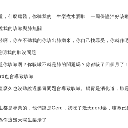
道，什麼庸醫，你聽我的，生梨煮水潤肺，一周保證治好咳
說我的咳嗽與肺無關
醫啊，你在不聽我的你咳出肺病來，你自己找罪受，你就作
也證明我的肺沒問題
題你咳嗽啊？你咳嗽不就是肺的問題嗎？你都咳了四個月了
rd也會導致咳嗽
這麼久也沒聽說過腸胃問題會導致咳嗽。腸胃是消化道，肺
生都是專業的，他們說是Gerd，我吃了幾天gerd藥，咳嗽
為你這幾天喝生梨湯了