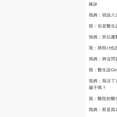
確診
我媽：胡說八
我：但是醫生
我媽：所以庸
我：肺部ct
我媽：肺沒問
我：醫生說Ge
我媽：我活了
腦子嗎？
我：醫院的醫
我媽：那是因