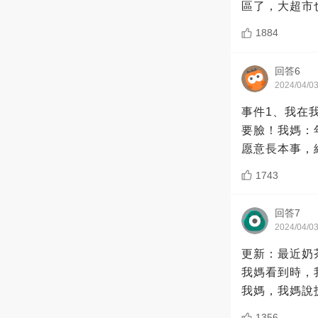
區了，大超市
1884
回答6
2024/04/0
事件1、我在
要臉！我媽：
愿意長本事，
1743
回答7
2024/04/0
更新：最近奶
我媽看到時，
我媽，我媽說
1356