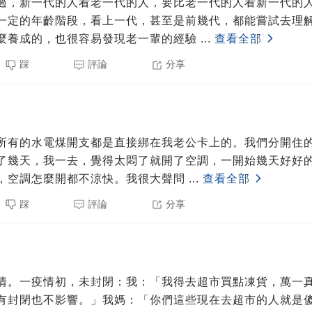
過，新一代的人看老一代的人，要比老一代的人看新一代的
一定的年齡階段，看上一代，甚至是前幾代，都能嘗試去理
麼養成的，也很容易發現老一輩的經驗
...
查看全部
踩
評論
分享
3
所有的水電煤開支都是直接綁在我老公卡上的。我們分開住
了幾天，我一去，覺得太悶了就開了空調，一開始幾天好好
，空調怎麼開都不涼快。我很大聲問
...
查看全部
踩
評論
分享
3
情。一疫情初，未封閉：我：「我得去超市買點凍貨，萬一
有封閉也不影響。」我媽：「你們這些現在去超市的人就是