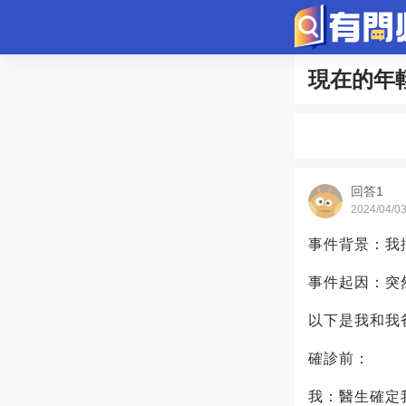
現在的年
問答
歷史
綜
寵物趣聞
回答1
2024/04/0
事件背景：我
事件起因：突然
以下是我和我
確診前：
我：醫生確定