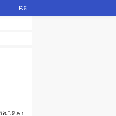
問答
綠植
胃鏡只是為了