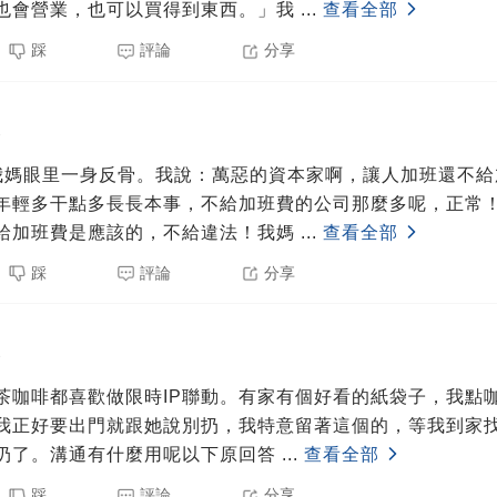
也會營業，也可以買得到東西。」我
...
查看全部
踩
評論
分享
3
我媽眼里一身反骨。我說：萬惡的資本家啊，讓人加班還不給
年輕多干點多長長本事，不給加班費的公司那麼多呢，正常
給加班費是應該的，不給違法！我媽
...
查看全部
踩
評論
分享
3
茶咖啡都喜歡做限時IP聯動。有家有個好看的紙袋子，我點
我正好要出門就跟她說別扔，我特意留著這個的，等我到家
扔了。溝通有什麼用呢以下原回答
...
查看全部
踩
評論
分享