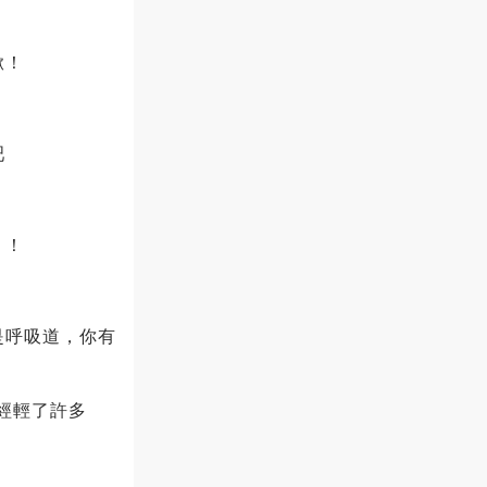
嗽！
吧
！！
是呼吸道，你有
已經輕了許多