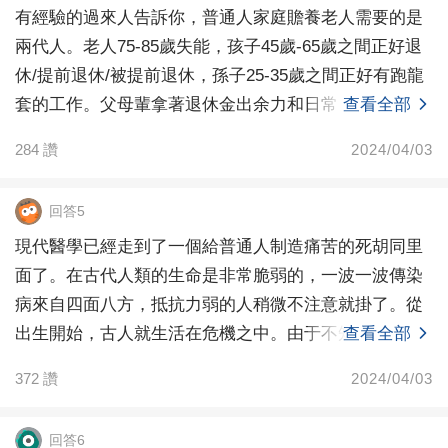
有經驗的過來人告訴你，普通人家庭贍養老人需要的是
兩代人。老人75-85歲失能，孩子45歲-65歲之間正好退
休/提前退休/被提前退休，孫子25-35歲之間正好有跑龍
套的工作。父母輩拿著退休金出余力和日常
查看全部
284
讚
2024/04/03
回答5
現代醫學已經走到了一個給普通人制造痛苦的死胡同里
面了。在古代人類的生命是非常脆弱的，一波一波傳染
病來自四面八方，抵抗力弱的人稍微不注意就掛了。從
出生開始，古人就生活在危機之中。由于不知道需要燒
查看全部
開水，或
372
讚
2024/04/03
回答6