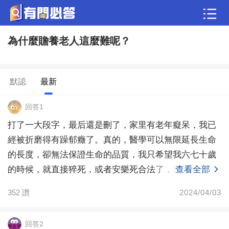
為什麼贍養老人這麼難呢？
問答
歷史
綜合問題
婚姻情感
娛樂
夫妻生活
默認
最新
職場
育兒
綠植
寵物趣聞
生活妙招
回答1
影視劇
裝修
養生百科
老年病科普
打了一大段字，最后還是刪了，家里有老年癡呆，我已
經被折磨得有躁郁癥了。真的，醫學可以無限延長生命
的長度，卻無法保證生命的品質，我只希望我六七十歲
的時候，就直接猝死，或者安樂死合法了，我能安樂
查看全部
死。
352
讚
2024/04/03
回答2