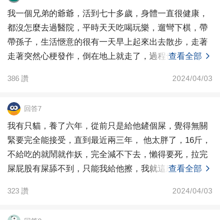
我一個兄弟的爺爺，活到七十多歲，身體一直很健康，
都沒怎麼去過醫院，平時天天吃喝玩樂，遛彎下棋，帶
帶孫子，生活愜意的很有一天早上起來出去散步，走著
走著突然心梗發作，倒在地上就走了，過程也就幾秒這
查看全部
樣的老人
386
讚
2024/04/03
回答7
我有只貓，養了六年，從前只是給他鏟個屎，覺得無關
緊要完全能接受，直到最近兩三年， 他太胖了，16斤，
不給吃的就鬧就作妖，完全減不下去，懶得要死，拉完
屎屁股有屎舔不到，只能我給他擦，我就這麼擦了好幾
查看全部
年，
323
讚
2024/04/03