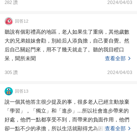
282
讚
2024/04/03
回答12
聽說有個彩禮高的地區，老人如果生了重病，其他歲數
大的兄弟姐妹會勸，別給后人添負擔，自己要自覺。然
后自己關起門來，用不了幾天就走了。聽的我目瞪口
呆，聞所未聞
查看全部
305
讚
2024/04/03
回答13
說一個其他答主很少提及的事，很多老人已經主動放棄
「學習」，「獨立」和「進步」...所以社會進步帶來的
好處，他們一點都享受不到，而帶來的負面作用，他們
卻一點不少的承擔，所以生活就顯得尤為困難我出門診
查看全部