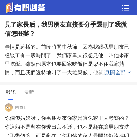
見了家長后，我男朋友直接要分手還刪了我微
問答
信怎麼辦？
歷史
綜合問題
婚姻情感
娛樂
夫妻生活
事情是這樣的。前段時間中秋節，因為我跟我男朋友已
職場
育兒
綠植
寵物趣聞
生活妙招
經談了有一段時間了，我們家里人很想見他，叫他來家
里吃飯。雖然他原本也要回家吃飯但是架不住我家熱
影視劇
裝修
養生百科
老年病科普
情，而且我們還特地叫了一大堆親戚，他就跟我回去
展開全部
了。吃飯的時候原本其樂融融的，但就是我爸這個人比
較愛吹牛，指點江山那種，席間說的話可能有些錯誤，
默認
最新
問我男朋友意見，他就總是笑笑，感覺不太愛搭理我
爸，我爸這個人平時又比較愛面子，就感覺我男朋友很
回答1
不尊重他。而且我爸讓他喝酒他也推辭了，他還在讀
你個傻姑娘呀，你男朋友來你家是讓你家里人考察的？
研，平時我也知道他滴酒不沾。但是畢竟長輩要求，但
你這船不是翻在你爹出言不遜，也不是翻在讓男朋友洗
他還是推辭了 ，因為親戚看著就搞得我爸可能有點不
了那幾個碗，而是翻在了你和你的家人最開始就沒搞明