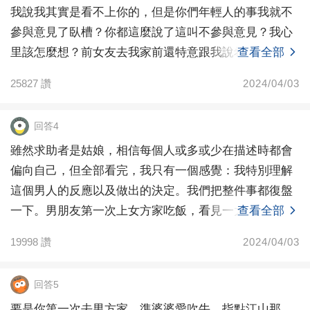
沒給他面子，他也同樣沒給我家里人面子，我只是被夾
我說我其實是看不上你的，但是你們年輕人的事我就不
著，為什麼反倒他成受害者了，真正的受害者不應該是
參與意見了臥槽？你都這麼說了這叫不參與意見？我心
我嗎？我爸雖然也不對，但是我覺得他也有點太傲了，
里該怎麼想？前女友去我家前還特意跟我說希望能有紅
查看全部
就是吃飯的時候莫名其妙的不應合我爸，長輩勸的酒也
包收，我
25827
讚
2024/04/03
不喝，洗碗的時候還摔了一個，走的時候招呼也不打風
風火火的，是不是因為他沒出過社會，還是他真的嬌氣
了，社會上的苦和人情都不懂，最后還要跟我分手，真
回答4
的不明白。而且退一萬步說，他也是跟我在一起，不是
雖然求助者是姑娘，相信每個人或多或少在描述時都會
跟我爸爸在一起，也不至于跟我分手吧 在一起快兩年
偏向自己，但全部看完，我只有一個感覺：我特別理解
了。我有什麼辦法能改變他的想法，和跟他重新在一起
這個男人的反應以及做出的決定。我們把整件事都復盤
嗎？因為我真的很愛他，雖然那天不愉快，但是也不希
一下。男朋友第一次上女方家吃飯，看見一大堆親戚，
查看全部
望大家勸分，雖然他也不懂什麼禮數（可能是家里條件
應對得體
好，慣出來的）但是平時真的對我很好，人也干干凈凈
19998
讚
2024/04/03
社交圈也都干干凈凈是能讓我放心的類型。所以跟這類
男生怎麼溝通 能讓他意識到他是跟我在一起，不是跟我
回答5
家人，然后重新跟我在一起？可能說的有點亂，求求大
要是你第一次去男方家，準婆婆愛吹牛，指點江山那