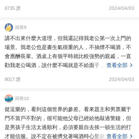
博，不沾煙酒
我真心喜歡的類型。我只是來尋求幫助和意見，沒必要
8735
讚
2024/04/03
揪著他來我們家洗次碗不放，我平時怎麼對他的好也難
以一言而論，我只是不明白他反應這麼大，平時很溫和
回答9
書生氣的一個人。
講不出來什麼大道理，但我還記得我老公第一次上門的
場景。我老公也是書生氣很重的人，不抽煙不喝酒，不
會應酬長輩。酒桌上有個平時就比較強勢的親戚，一直
勸我老公喝酒，說什麼不喝就是不給面子，我和我老公
查看全部
還沒反應
8017
讚
2024/04/03
回答10
挺逗樂的，看到這個世界的參差。看來題主和男票屬于
門不當戶不對的，很可能他父母已經給他敲過警鐘，但
是男孩子生活太過順利，必須要親自去挨一頓生活的打
才能信服。說不定在被擠兌著喝酒時心里就已經在心里
查看全部