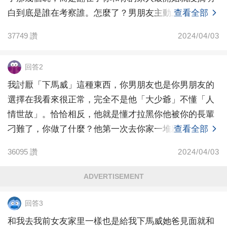
快，說我男朋友才是丈人什麼的之類的（笑著說）。我
白到底是誰在考察誰。怎麼了？男朋友主動上門造訪就
查看全部
男朋友也不應他也不圓一下就是埋頭吃飯，我還拿手在
是讓你和
桌下碰了他好幾次。飯后，因為菜都是我媽媽做的（被
37749
讚
2024/04/03
海鮮刺到了）我爸爸就讓我男朋友洗下碗幫幫阿姨。我
男朋友從來不做家務這事我是知道的，因為他家很有
回答2
錢，有專門的保姆，我就說要幫忙，但是我爸說要跟我
我討厭「下馬威」這種東西，你男朋友也是你男朋友的
聊一下。然后就放我男朋友一個人在廚房洗碗，也不知
選擇在我看來很正常，完全不是他「大少爺」不懂「人
道是不是他比較嬌氣，他就洗了大概半個小時，然后還
情世故」。恰恰相反，他就是懂才拉黑你他被你的長輩
打碎了一個碗（他說是不小心的）。我爸就覺得他是不
刁難了，你做了什麼？他第一次去你家一堆親戚，看起
查看全部
滿說了點不太好聽的話，可能有點大聲，傷到他的自尊
來是重視
心了。（他自尊心很強吃不了這些苦，家里慣的，書生
36095
讚
2024/04/03
氣很重，平時也是比較愛面子）。他就也沒因為摔碎碗
這事情道歉，處理完廚房的事情，當著我們所有親戚的
ADVERTISEMENT
面招呼也不打就走掉了。我原本要追上去的，我爸就把
回答3
我叫住了。我就微信上說了很多好話，然后他就說要分
手而且就把我微信刪了。我很不理解，就算是我家里人
和我去我前女友家里一樣也是給我下馬威她爸見面就和