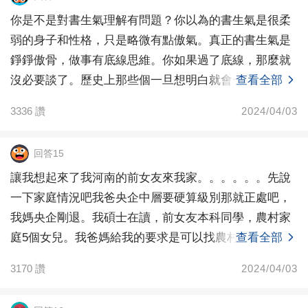
你是不是對書生氣理解有問題？你以為的書生氣是很柔
弱的身子和性格，只是略微有點傲氣。真正的書生氣是
錚錚傲骨，做事有底線思維。你如果過了底線，那麼就
沒必要談了。歷史上那些個一旦想明白就會一直干到死
查看全部
的很多都
3336
讚
2024/04/03
回答15
讓我想起來了我河南的前女友來我家。。。。。。先說
一下家庭情況吧我爸央企中層要硬算級別那就正處吧，
我媽央企剛退。我碩士在讀，前女友本科同學，農村家
庭5個女兒。我爸媽給我的要求是可以找農村的但是人一
查看全部
定要樸
3170
讚
2024/04/03