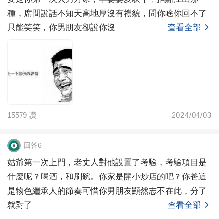
家給點幫助大家可能誤會了。第一 我當天邀請他去吃飯
種，席間說話不知天高地厚沒有禮貌，問你啥你回不了
那天是有說 有一堆親戚的因為比較重視他第二我微信是
只能笑笑，你男朋友卻說你沒
查看全部
一直在跟他說我爸的不是，沒有說過他什麼 是一直在哄
他。還有我爸是一開始是蠻依我男朋友的，也沒這麼封
建，一開始大家吸煙，男朋友聞這個味道不舒服，給我
爸看出來，他就叫大家不要吸沒任何引戰的想法，只想
大家告訴我怎麼能復合。他媽媽因為他兒子在我家洗碗
這件事，跟我的關系也很僵現在，不回我微信，每次上
15579
讚
2024/04/03
門都說不在家。我也不是很理解，洗碗這件事真的很嚴
重嗎？我在家懂事開始能洗就洗，但是他媽媽覺得洗碗
這件事特別大說什麼也不肯罷休的樣子1.我只是希望大
回答6
家給我如何復合和后續修補提誠懇的建議2.我覺得我們
姑爺第一次上門，老丈人對他設置了考驗，考驗項目是
家家境也不差，我也不差。我跟男朋友同一個沿海本科
什麼呢？喝酒，和刷碗。你家是開小炒店的吧？你爸這
畢業。然后我gap一年 男朋友直接讀研。而且他選擇讀
是物色繼承人的節奏可惜你男朋友顯然志不在此，分了
研的時候也是說因為我留下來，沒有去其他學校。我覺
就對了
查看全部
得他很愛我 我也很愛他，我只是不解他有這麼大反應，