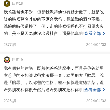
回答18
我爸雖然也不對，但是我覺得他也有點太傲了，就是吃
飯的時候莫名其妙的不應合我爸，長輩勸的酒也不喝，
洗碗的時候還摔了一個，走的時候招呼也不打風風火火
的，是不是因為他沒出過社會，還是他真的嬌氣了，社
查看全部
會上的苦
2377
讚
2024/04/03
回答19
我有個好的建議，既然你爸爸這麼牛，而且是你爸給男
友惹毛的不如讓你爸接著擺一桌，給男朋友「賠罪」說
是「賠罪」，以你爸的性格，差不多就是道德綁架，逼
著男朋友和你復合然后逼著男朋友把和你事情定下來肯
查看全部
定更精彩
2326
讚
2024/04/03