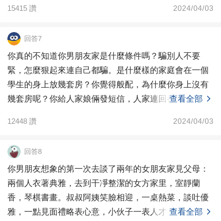
至今也沒有給我任何反饋，也沒有給我說明機會，他媽
15415
讚
2024/04/03
媽現在也對我很冷淡，我總覺得可能是男朋友在傳達上
出現了問題。我真的很想復合。我家也不差的。妥妥的
回答7
中產，因為我爸是做生意那種市井生意，所以才會有這
你真的不知道你男朋友家是什麼條件嗎？騙別人不要
種性格。要是配的上也是配的上。只是相比之下略顯不
緊，怎麼狠起來連自己都騙。是什麼樣的家庭會在一個
足而已。我知道他受了委屈，我只想復合。重新聲明一
學生的身上放幾套房？你覺得般配，為什麼你身上沒有
次。1.我沒有不作為，我只是沒找到開口的好時機，我
幾套房呢？你給人家娘倆發短信，人家連回都不回，你
查看全部
在跟我爸媽復盤的時候，極力再說他們的不是，還沖他
還想繼續，
們發脾氣。2.我們家也不差年收入在70-120w這兩年行情
12448
讚
2024/04/03
不好比較低。3.男朋友家不詳，但是知道他名下有幾套
房子。（但是我根本不圖他的房子，也從來沒提過要加
回答8
名字，我們是學生時期的戀愛，比較純粹，跟他在一起
你男朋友想象的第一次去談了兩年的女朋友家見父母：
前也不知道他家很有錢，而且以我們家的水平在男朋友
兩個人衣著典雅，去到干凈整潔的女方家里，室靜蘭
的城市買套房子也不是大問題，所以不存在經濟上我很
香，琴棋書畫。叔叔阿姨笑臉相迎，一桌熱菜，談吐優
依賴他，我們兩個沒有因為經濟的事情出現過任何問
雅，一點見面禮略表心意，小伙子一表人才，學識淵
查看全部
題，我根本沒有圖他家有錢。想復合也是因為這個人是