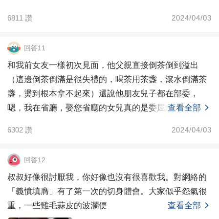
后悔不聽
6811
讚
2024/04/03
回答11
和我前女友一樣初次見面，他父親直接倒茶倒到溢出
（這邊倒茶倒滿是很失禮的，喝茶用茶盞，滾水倒滿茶
盞，燙到根本拿不起來）還說他朋友兒子都在部委，
嗯，我在省廳，娶您省廳的女兒真的是委屈您了。半小
查看全部
時后圖窮匕見
6302
讚
2024/04/03
回答12
叔叔好像很討厭我，你好像也沒有很喜歡我。對網絡的
「義憤填膺」有了第一次的切身體會。大家似乎怨氣很
重，一些雞毛蒜皮的波瀾便
查看全部