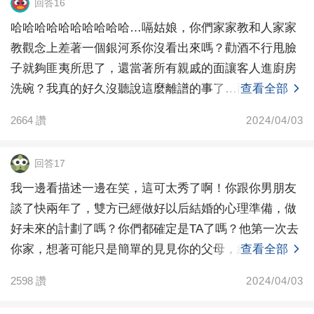
回答16
哈哈哈哈哈哈哈哈哈哈…嗝姑娘，你們家家教和人家家
教觀念上差著一個銀河系你沒看出來嗎？勸酒不行甩臉
子就夠匪夷所思了，還當著所有親戚的面讓客人進廚房
洗碗？我真的好久沒聽說這麼離譜的事了…而你的認知
查看全部
是什麼呢
2664
讚
2024/04/03
回答17
我一邊看描述一邊在笑，這可太秀了啊！你跟你男朋友
談了快兩年了，雙方已經做好以后結婚的心理準備，做
好未來的計劃了嗎？你們都確定是TA了嗎？他第一次去
你家，想著可能只是簡單的見見你的父母，結果好家
查看全部
伙，進你
2598
讚
2024/04/03