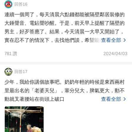
回答16
連續一個周了，每天清晨六點錢都能被隔壁鄰居裝修的
大錘聲音、電鉆聲吵醒。于是，前天早上提醒了隔壁的
男主，好歹答應了。結果，今天清晨一大早又開始了，
實在忍不了的情況下，去找他們談，希望能夠早上7點之
查看全部
后施工
781
讚
2024/04/03
回答17
少年，我給你講個故事吧。奶奶年輕的時候是東西兩村
里最出名的「老婆天兒」，輩分兒大，脾氣更大，動不
動就叉著腰站在街頭上破口
查看全部