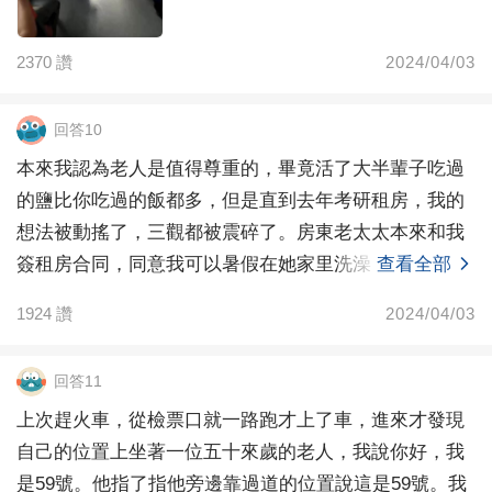
2370
讚
2024/04/03
回答10
本來我認為老人是值得尊重的，畢竟活了大半輩子吃過
的鹽比你吃過的飯都多，但是直到去年考研租房，我的
想法被動搖了，三觀都被震碎了。房東老太太本來和我
簽租房合同，同意我可以暑假在她家里洗澡，因為是同
查看全部
鄉，所以
1924
讚
2024/04/03
回答11
上次趕火車，從檢票口就一路跑才上了車，進來才發現
自己的位置上坐著一位五十來歲的老人，我說你好，我
是59號。他指了指他旁邊靠過道的位置說這是59號。我