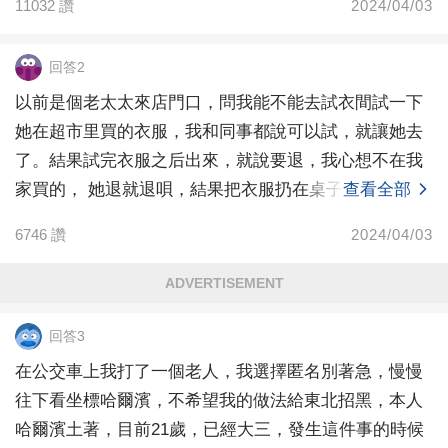
11032
讚
2024/04/03
回答2
以前是個老太太來店門口，問我能不能去試衣間試一下
她在超市里買的衣服，我和同事都說可以試，就讓她去
了。結果試完衣服之后出來，就說要退，我心想不在我
家買的， 她退就退唄，結果把衣服扔在桌子上，讓我幫
查看全部
她疊起
6746
讚
2024/04/03
ADVERTISEMENT
回答3
在公交車上我打了一個老人，我選擇匿名別著急，慢慢
往下看坐標哈爾濱，不希望我的做法給東北招黑，本人
哈爾濱土著，目前21歲，已經大三，發生這件事的時候