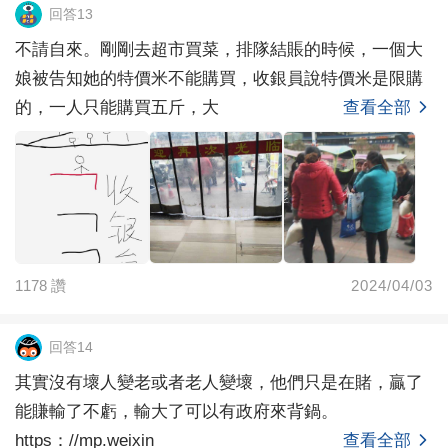
回答13
不請自來。剛剛去超市買菜，排隊結賬的時候，一個大
娘被告知她的特價米不能購買，收銀員說特價米是限購
的，一人只能購買五斤，大
查看全部
1178
讚
2024/04/03
回答14
其實沒有壞人變老或者老人變壞，他們只是在賭，贏了
能賺輸了不虧，輸大了可以有政府來背鍋。
https：//mp.weixin
查看全部