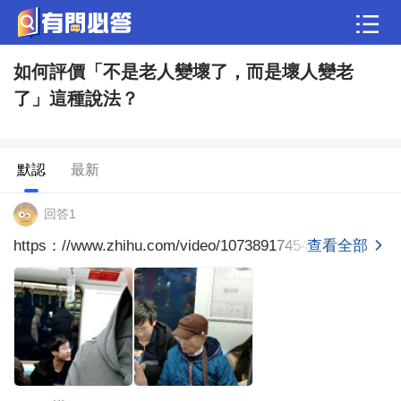
如何評價「不是老人變壞了，而是壞人變老
問答
了」這種說法？
歷史
綜合問題
婚姻情感
娛樂
夫妻生活
職場
育兒
綠植
寵物趣聞
生活妙招
默認
最新
影視劇
裝修
養生百科
老年病科普
回答1
https：//www.zhihu.com/video/1073891745456185344htt
查看全部