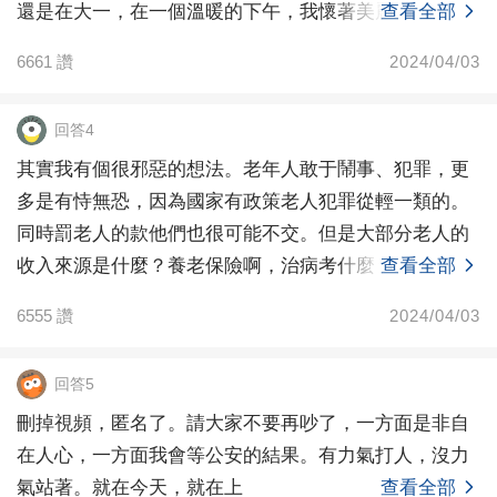
還是在大一，在一個溫暖的下午，我懷著美麗的心
查看全部
情，，應女
6661
讚
2024/04/03
回答4
其實我有個很邪惡的想法。老年人敢于鬧事、犯罪，更
多是有恃無恐，因為國家有政策老人犯罪從輕一類的。
同時罰老人的款他們也很可能不交。但是大部分老人的
收入來源是什麼？養老保險啊，治病考什麼？醫保啊。
查看全部
罰款不交
6555
讚
2024/04/03
回答5
刪掉視頻，匿名了。請大家不要再吵了，一方面是非自
在人心，一方面我會等公安的結果。有力氣打人，沒力
氣站著。就在今天，就在上
查看全部