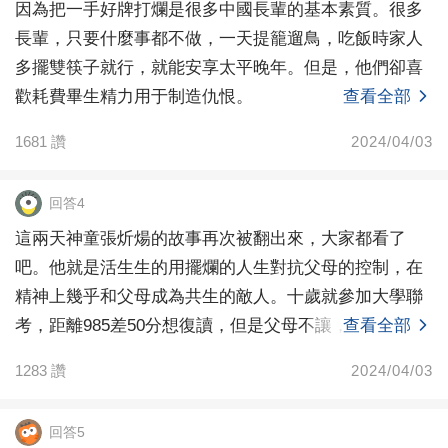
因為把一手好牌打爛是很多中國長輩的基本素質。很多
長輩，只要什麼事都不做，一天提籠遛鳥，吃飯時家人
多擺雙筷子就行，就能安享太平晚年。但是，他們卻喜
歡耗費畢生精力用于制造仇恨。
查看全部
1681
讚
2024/04/03
回答4
這兩天神童張炘煬的故事再次被翻出來，大家都看了
吧。他就是活生生的用擺爛的人生對抗父母的控制，在
精神上幾乎和父母成為共生的敵人。十歲就參加大學聯
考，距離985差50分想復讀，但是父母不讓，上了天津
查看全部
一所二
1283
讚
2024/04/03
回答5