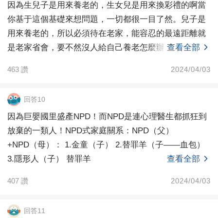
因為生兒子是用來養老的，生女兒是用來換彩禮的啊當
你基于這個基礎來想問題，一切都很一目了然。兒子是
用來養老的，所以必須待在老家，能容忍的最遠距離就
是老家省會，要不然沒人給自己養老怎麼辦？（參見神
查看全部
童想去德
463
讚
2024/04/03
回答10
因為巨嬰國里盛產NPD！而NPD是連心理醫生都抓狂到
放棄的一類人！NPD式家庭關系：NPD（父）
+NPD（母）： 1.金童（子） 2.替罪羊（子——血包）
3.隱形人（子） 替罪羊
查看全部
407
讚
2024/04/03
回答11