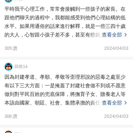
平時我干心理工作，常常會接觸到一些孩子的家長。在
跟他們聊天的過程中，我都能感受到他們心理結構的低
水平。如果用通俗的話來進行解釋，就是一些三四十歲
的大人，心智跟小孩子差不多，甚至有些就是披著大人
查看全部
的皮而做
309
讚
2024/04/03
回答14
因為封建孝道、孝順、孝敬等歪理邪說的惡毒之處至少
有以下三大方面：一是掩蓋了封建社會做不到或不愿意
做到對平民百姓的兜底保障，將撫育子女、贍養老人等
本該由國家、朝廷、社會、集體承擔的責任，完全甩鍋
查看全部
到貧苦百
308
讚
2024/04/03