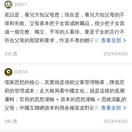
回答17
老話是，養兒方知父母恩；現在是，養兒方知父母的不
堪和失敗。父母基本把子女當成附屬品，很少把子女當
成一個完整、獨立、平等的人看待。要是子女的言行不
符合父母的期望和要求，忤逆不孝的帽子就帶上了。也
查看全部
難怪，有
191
讚
2024/04/03
回答18
儒家思想的核心，其實就是借助父輩管理晚輩，降低官
府的管理成本；走大格局看中國文化，就是這樣的底層
邏輯；官府的思想灌輸 + 資本的思想灌輸 = 思維混亂的
父母；中國互聯網資本利用各種渠道對家長洗腦
查看全部
180
讚
2024/04/03