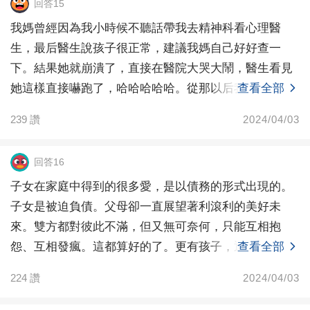
回答15
我媽曾經因為我小時候不聽話帶我去精神科看心理醫
生，最后醫生說孩子很正常，建議我媽自己好好查一
下。結果她就崩潰了，直接在醫院大哭大鬧，醫生看見
她這樣直接嚇跑了，哈哈哈哈哈。從那以后我就知道我
查看全部
媽這人不正常
239
讚
2024/04/03
回答16
子女在家庭中得到的很多愛，是以債務的形式出現的。
子女是被迫負債。父母卻一直展望著利滾利的美好未
來。雙方都對彼此不滿，但又無可奈何，只能互相抱
怨、互相發瘋。這都算好的了。更有孩子，通過殺死自
查看全部
己、毀掉父母
224
讚
2024/04/03