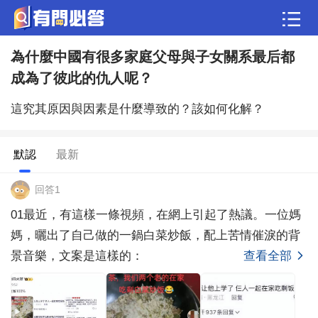
為什麼中國有很多家庭父母與子女關系最后都
問答
成為了彼此的仇人呢？
歷史
綜合問題
婚姻情感
娛樂
夫妻生活
這究其原因與因素是什麼導致的？該如何化解？
職場
育兒
綠植
寵物趣聞
生活妙招
默認
最新
影視劇
裝修
養生百科
老年病科普
回答1
01最近，有這樣一條視頻，在網上引起了熱議。一位媽
媽，曬出了自己做的一鍋白菜炒飯，配上苦情催淚的背
景音樂，文案是這樣的：
查看全部