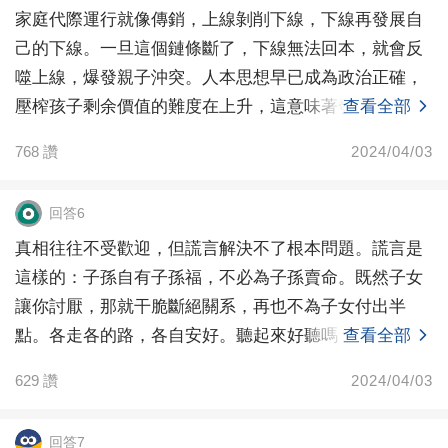
家庭代際運行就像傳銷，上線剝削下線，下線再發展自
己的下線。一旦這個鏈條斷了，下線無法回本，就會反
噬上線，爆發親子沖突。人本思想早已成為政治正確，
壓榨孩子剩余價值的難度在上升，這意味著發展下線的
查看全部
收益是下
768
讚
2024/04/03
回答6
真相往往不受歡迎，但謊言解決不了根本問題。謊言是
這樣的：子孫自有子孫福，不必為子孫賣命。既然子女
讓你討厭，那就干脆斷絕關系，再也不為子女付出半
點。各走各的路，各自安好。聽起來好聽嗎？解決了問
查看全部
題嗎？心情
629
讚
2024/04/03
回答7